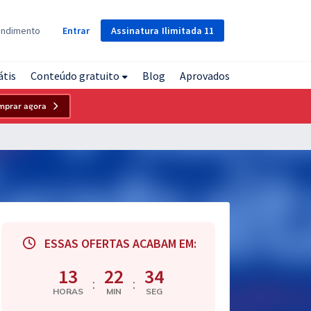
Assinatura
Ilimitada
11
endimento
Entrar
átis
Conteúdo gratuito
Blog
Aprovados
mprar agora
ESSAS OFERTAS ACABAM EM:
13
22
33
:
:
HORAS
MIN
SEG