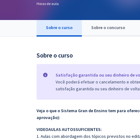
Horas de aula
Pós
Graduação
Sobre o curso
Sobre o concurso
OAB
Mentorias
Sobre o curso
Questões grátis
Satisfação garantida ou seu dinheiro de vo
Conteúdo gratuito
Você poderá efetuar o cancelamento e obter 
satisfação garantida ou seu dinheiro de volta
Blog
Aprovados
Veja o que o Sistema Gran de Ensino tem para ofer
aprovação):
Atendimento
VIDEOAULAS AUTOSSUFICIENTES:
1. Aulas com abordagem dos tópicos previstos no edita