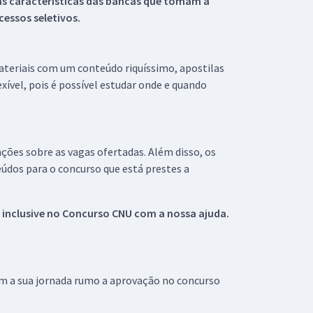
s características das bancas que tomam a
essos seletivos.
materiais com um conteúdo riquíssimo, apostilas
xível, pois é possível estudar onde e quando
ações sobre as vagas ofertadas. Além disso, os
údos para o concurso que está prestes a
 inclusive no
Concurso CNU
com a nossa ajuda.
om a sua jornada rumo a aprovação no concurso