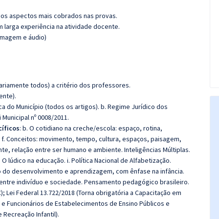
os aspectos mais cobrados nas provas.
m larga experiência na atividade docente.
(imagem e áudio)
riamente todos) a critério dos professores.
ente).
ica do Município (todos os artigos). b. Regime Jurídico dos
 Municipal nº 0008/2011.
íficos
: b. O cotidiano na creche/escola: espaço, rotina,
. f. Conceitos: movimento, tempo, cultura, espaços, paisagem,
e, relação entre ser humano e ambiente. Inteligências Múltiplas.
 O lúdico na educação. i. Política Nacional de Alfabetização.
o do desenvolvimento e aprendizagem, com ênfase na infância.
ntre indivíduo e sociedade. Pensamento pedagógico brasileiro.
); Lei Federal 13.722/2018 (Torna obrigatória a Capacitação em
e Funcionários de Estabelecimentos de Ensino Públicos e
Recreação Infantil).