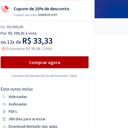
Cupom de 20% de desconto
Cupom ativado:
GRAN20-OFF
De:
R$ 499,90
Por:
R$ 399,92
à vista
R$ 33,33
ou
12x de
Economize R$ 99,98 (-20%)
Comprar agora
Garantia de devolução do dinheiro em 7 dias.
Este curso inclui:
Videoaulas
Audioaulas
PDFs
360 dias para acessar
Download ilimitado das aulas