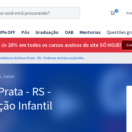
0
At
20% OFF
Pós
Graduação
OAB
Mentorias
Questões gr
 de
20% em todos os cursos avulsos do site SÓ HOJE!
Co
Prefeitura de Nova Prata - RS - Professor de Educação Infantil
as, Saúde
rata - RS -
ão Infantil