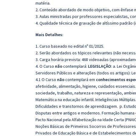
matéria.
2. Conteúdo abordado de modo objetivo, com ênfase n
3. Aulas ministradas por professores especialistas, co
4. Qualidade técnica de gravação de altíssimo padrão 
Mais Detalhes:
1. Curso baseado no edital nº 01/2025.
2. Serão abordados os tópicos relevantes (não necessa
3. Carga horária prevista: 468 videoaulas (aproximadam
4. O Curso
não
contemplará:
LEGISLAÇÃO
: a. Lei Orgân
Servidores Públicos e alterações (todos os artigos): Lei
4.1 O Curso
não
contemplará em
conhecimentos espec
afetividade, alimentação, higiene, cuidados essenciais
sociedade, trabalho, natureza e representação, ambient
Matemática na educação infantil. Inteligências Múltiplas.
Dificuldades e transtornos de aprendizagem. p. Estud
Disputas entre antigos e modernos. Formação humana e
Pacto Nacional pela Alfabetização na Idade Certa (PNAIC
Noções Básicas de Primeiros Socorros de Professores 
Privados de Educação Básica e de Estabelecimentos de 