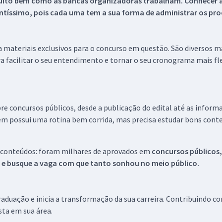
uito bem como as bancas organizadoras trabalham. Conhecer a
tíssimo, pois cada uma tem a sua forma de administrar os proc
 a materiais exclusivos para o concurso em questão. São diversos 
a facilitar o seu entendimento e tornar o seu cronograma mais fle
re concursos públicos, desde a publicação do edital até as inform
em possui uma rotina bem corrida, mas precisa estudar bons conte
 conteúdos: foram milhares de aprovados em
concursos públicos,
s e busque a vaga com que tanto sonhou no meio público.
aduação e inicia a transformação da sua carreira. Contribuindo c
ista em sua área.