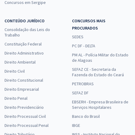
Concursos em Sergipe
CONTEÚDO JURÍDICO
CONCURSOS MAIS
PROCURADOS
Consolidação das Leis do
Trabalho
SEDES
Constituição Federal
PC DF - DELTA
Direito Administrativo
PM AL - Polícia Militar do Estado
de Alagoas
Direito Ambiental
SEFAZ CE - Secretaria da
Direito Civil
Fazenda do Estado do Ceará
Direito Constitucional
PETROBRAS
Direito Empresarial
SEFAZ DF
Direito Penal
EBSERH - Empresa Brasileira de
Direito Previdenciário
Serviços Hospitalares
Direito Processual Civil
Banco do Brasil
Direito Processual Penal
IBGE
Direito Tributário
INSS - Instituto Nacional do