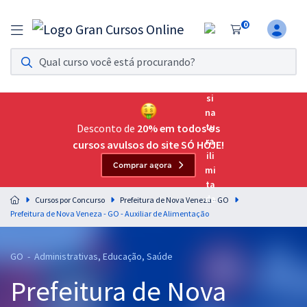
0
Assinatura Ilimitada 11
Acesso a todos os cursos. Teste grátis por 7 dias!
Assinatura OAB Até Passar
Acesso ilimitado a toda preparação para o Exame da
Desconto de
20% em todos os
Ordem, até você passar!
cursos avulsos do site SÓ HOJE!
Comprar agora
Residências Multiprofissionais
Preparação completa e intensiva para as principais
Cursos por Concurso
Prefeitura de Nova Veneza - GO
residências em saúde do Brasil
Prefeitura de Nova Veneza - GO - Auxiliar de Alimentação
Concursos
GO - Administrativas, Educação, Saúde
Assinatura Ilimitada
Prefeitura de Nova
Cursos 20% OFF