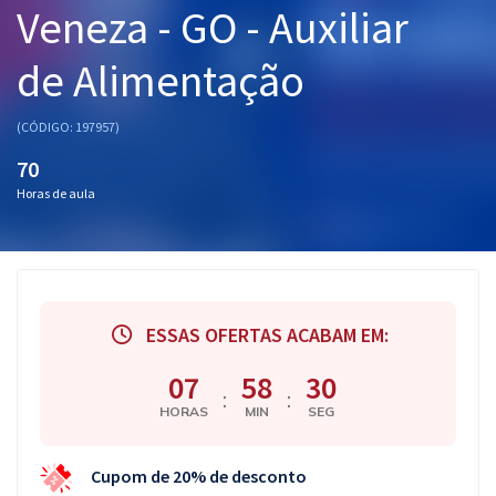
Veneza - GO - Auxiliar
Pós
de Alimentação
Graduação
OAB
(CÓDIGO: 197957)
70
Mentorias
Horas de aula
Questões grátis
Conteúdo gratuito
Blog
ESSAS OFERTAS ACABAM EM:
Aprovados
07
58
30
:
:
HORAS
MIN
SEG
Atendimento
Cupom de 20% de desconto