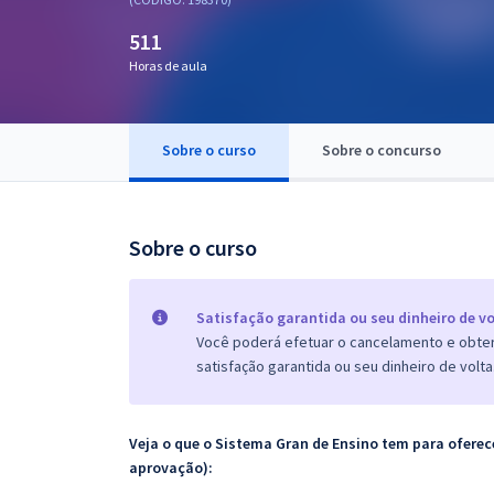
Pós
511
Graduação
Horas de aula
OAB
Sobre o curso
Sobre o concurso
Mentorias
Questões grátis
Sobre o curso
Conteúdo gratuito
Blog
Satisfação garantida ou seu dinheiro de vo
Você poderá efetuar o cancelamento e obter 
Aprovados
satisfação garantida ou seu dinheiro de volta
Atendimento
Veja o que o Sistema Gran de Ensino tem para ofer
aprovação):