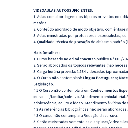
VIDEOAULAS AUTOSSUFICIENTES:
1. Aulas com abordagem dos tópicos previstos no edita
matéria.
2. Conteúdo abordado de modo objetivo, com ênfase n
3. Aulas ministradas por professores especialistas, co
4. Qualidade técnica de gravação de altíssimo padrão 
Mais Detalhes:
1. Curso baseado no edital concurso público N.º 001/202
2. Serão abordados os tópicos relevantes (não necessa
3. Carga horária prevista: 1.184 videoaulas (aproximad
4. O Curso
não
contemplará:
Língua Portuguesa; Mate
Legislação.
4.1 O Curso
não
contemplará em
Conhecimentos Espec
individual/familiar/coletivo. Atendimento ambulatorial. 
adolescência, adulto e idoso. Atendimento à vítima de vi
4.2 As referências bibliográficas
não
serão abordadas, 
4.3 O curso
não
contemplará Redação discursiva.
5. Serão ministradas somente as disciplinas/videoaula