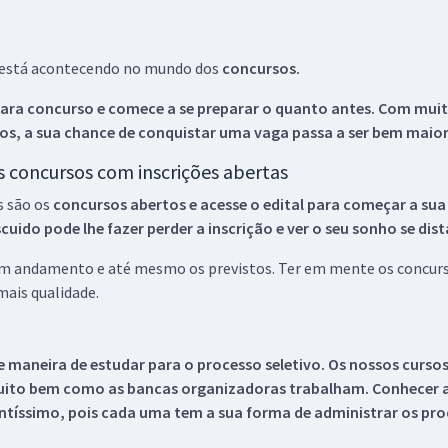
ue está acontecendo no mundo dos
concursos.
ara concurso e comece a se preparar o quanto antes. Com muita
os, a sua chance de conquistar uma vaga passa a ser bem maior
os concursos com inscrições abertas
s são os
concursos abertos e acesse o edital para começar a sua
ido pode lhe fazer perder a inscrição e ver o seu sonho se dis
 em andamento e até mesmo os previstos. Ter em mente os concurso
ais qualidade.
 maneira de estudar para o processo seletivo. Os nossos curso
uito bem como as bancas organizadoras trabalham. Conhecer a
tíssimo, pois cada uma tem a sua forma de administrar os proc