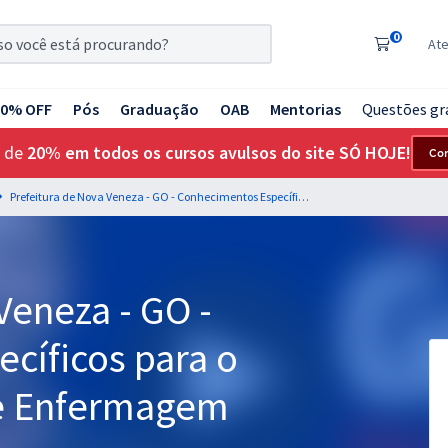
0
At
20% OFF
Pós
Graduação
OAB
Mentorias
Questões gr
 de
20% em todos os cursos avulsos do site SÓ HOJE!
Co
Prefeitura de Nova Veneza - GO - Conhecimentos Específicos para o Cargo de Técnico de Enfermagem
Veneza - GO -
cíficos para o
de Enfermagem