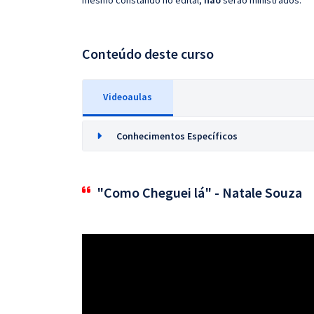
mesmo constando no edital,
não
serão ministrados.
Conteúdo deste curso
Videoaulas
Conhecimentos Específicos
"Como Cheguei lá" - Natale Souza