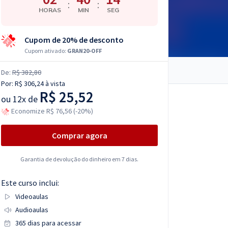
:
:
HORAS
MIN
SEG
Cupom de 20% de desconto
Cupom ativado:
GRAN20-OFF
De:
R$ 382,80
Por:
R$ 306,24
à vista
R$ 25,52
ou
12x de
Economize R$ 76,56 (-20%)
Comprar agora
Garantia de devolução do dinheiro em 7 dias.
Este curso inclui:
Videoaulas
Audioaulas
365 dias para acessar