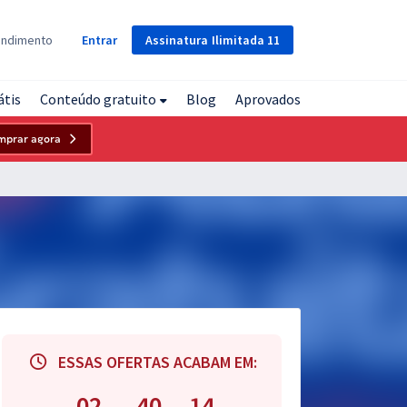
Assinatura
Ilimitada
11
endimento
Entrar
átis
Conteúdo gratuito
Blog
Aprovados
mprar agora
ESSAS OFERTAS ACABAM EM:
02
40
13