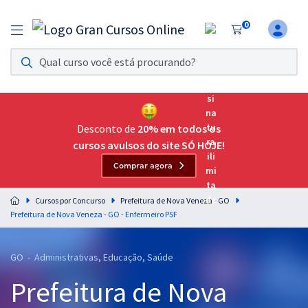
0
Assinatura Ilimitada 11
Acesso a todos os cursos. Teste grátis por 7 dias!
Assinatura OAB Até Passar
Acesso ilimitado a toda preparação para o Exame da
Desconto de
20% em todos os
Ordem, até você passar!
cursos avulsos do site SÓ HOJE!
Comprar agora
Residências Multiprofissionais
Preparação completa e intensiva para as principais
Cursos por Concurso
Prefeitura de Nova Veneza - GO
residências em saúde do Brasil
Prefeitura de Nova Veneza - GO - Enfermeiro PSF
Concursos
GO - Administrativas, Educação, Saúde
Assinatura Ilimitada
Prefeitura de Nova
Cursos 20% OFF