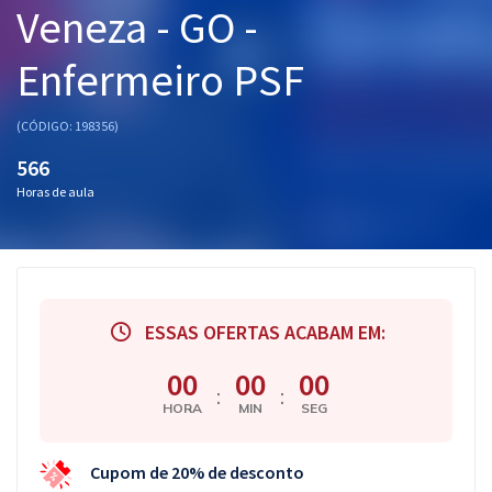
Veneza - GO -
Pós
Enfermeiro PSF
Graduação
OAB
(CÓDIGO: 198356)
566
Mentorias
Horas de aula
Questões grátis
Conteúdo gratuito
Blog
ESSAS OFERTAS ACABAM EM:
Aprovados
00
00
00
:
:
HORA
MIN
SEG
Atendimento
Cupom de 20% de desconto