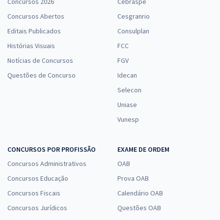
Concursos 2026
Cebraspe
Concursos Abertos
Cesgranrio
Editais Publicados
Consulplan
Histórias Visuais
FCC
Notícias de Concursos
FGV
Questões de Concurso
Idecan
Selecon
Uniase
Vunesp
CONCURSOS POR PROFISSÃO
EXAME DE ORDEM
Concursos Administrativos
OAB
Concursos Educação
Prova OAB
Concursos Fiscais
Calendário OAB
Concursos Jurídicos
Questões OAB