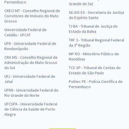
Pernambuco
Grande do Sul
CRECI MT - Conselho Regional de
SEJUS ES - Secretaria da Justiça
Corretores de Imóveis do Mato
do Espírito Santo
Grosso
TJ BA - Tribunal de Justiça do
Universidade Federal de
Estado da Bahia
Catalão - UFCAT
TRF 3 - Tribunal Regional Federal
UFR - Universidade Federal de
da 3ª Região
Rondonópolis
MP RO - Ministério Público de
CRA MS - Conselho Regional de
Rondônia
Administração do Mato Grosso
do Sul
TCE SP - Tribunal de Contas do
Estado de São Paulo
UFJ - Universidade Federal de
Jataí
Politec PE - Polícia Científica de
Pernambuco
UFRN - Universidade Federal do
Rio Grande do Norte
UFCSPA - Universidade Federal
de Ciência da Saúde de Porto
Alegre