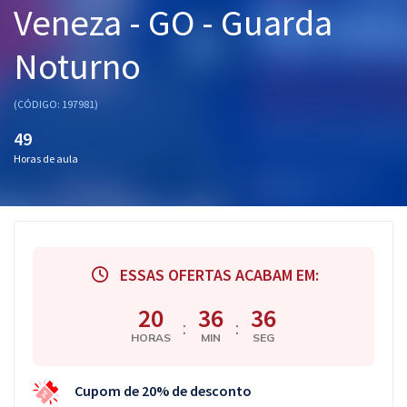
Veneza - GO - Guarda
Pós
Noturno
Graduação
OAB
(CÓDIGO: 197981)
49
Mentorias
Horas de aula
Questões grátis
Conteúdo gratuito
Blog
ESSAS OFERTAS ACABAM EM:
Aprovados
20
36
36
:
:
HORAS
MIN
SEG
Atendimento
Cupom de 20% de desconto