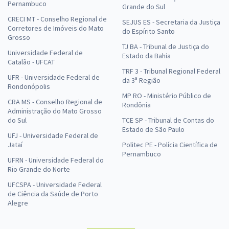
Pernambuco
Grande do Sul
CRECI MT - Conselho Regional de
SEJUS ES - Secretaria da Justiça
Corretores de Imóveis do Mato
do Espírito Santo
Grosso
TJ BA - Tribunal de Justiça do
Universidade Federal de
Estado da Bahia
Catalão - UFCAT
TRF 3 - Tribunal Regional Federal
UFR - Universidade Federal de
da 3ª Região
Rondonópolis
MP RO - Ministério Público de
CRA MS - Conselho Regional de
Rondônia
Administração do Mato Grosso
do Sul
TCE SP - Tribunal de Contas do
Estado de São Paulo
UFJ - Universidade Federal de
Jataí
Politec PE - Polícia Científica de
Pernambuco
UFRN - Universidade Federal do
Rio Grande do Norte
UFCSPA - Universidade Federal
de Ciência da Saúde de Porto
Alegre