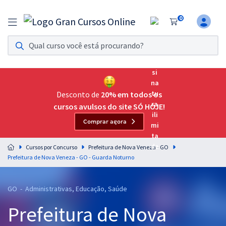
0
Assinatura Ilimitada 11
Acesso a todos os cursos. Teste grátis por 7 dias!
Assinatura OAB Até Passar
Acesso ilimitado a toda preparação para o Exame da
Desconto de
20% em todos os
Ordem, até você passar!
cursos avulsos do site SÓ HOJE!
Comprar agora
Residências Multiprofissionais
Preparação completa e intensiva para as principais
Cursos por Concurso
Prefeitura de Nova Veneza - GO
residências em saúde do Brasil
Prefeitura de Nova Veneza - GO - Guarda Noturno
Concursos
GO - Administrativas, Educação, Saúde
Assinatura Ilimitada
Prefeitura de Nova
Cursos 20% OFF