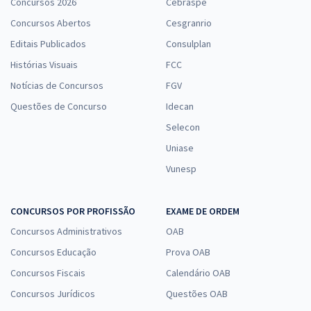
Concursos 2026
Cebraspe
Concursos Abertos
Cesgranrio
Editais Publicados
Consulplan
Histórias Visuais
FCC
Notícias de Concursos
FGV
Questões de Concurso
Idecan
Selecon
Uniase
Vunesp
CONCURSOS POR PROFISSÃO
EXAME DE ORDEM
Concursos Administrativos
OAB
Concursos Educação
Prova OAB
Concursos Fiscais
Calendário OAB
Concursos Jurídicos
Questões OAB