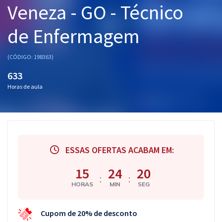
Veneza - GO - Técnico
Pós
de Enfermagem
Graduação
OAB
(CÓDIGO: 198363)
633
Mentorias
Horas de aula
Questões grátis
Conteúdo gratuito
Blog
ESSAS OFERTAS ACABAM EM:
Aprovados
15
24
20
:
:
HORAS
MIN
SEG
Atendimento
Cupom de 20% de desconto