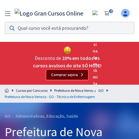
0
Assinatura Ilimitada 11
Acesso a todos os cursos. Teste grátis por 7 dias!
Assinatura OAB Até Passar
Acesso ilimitado a toda preparação para o Exame da
Desconto de
20% em todos os
Ordem, até você passar!
cursos avulsos do site SÓ HOJE!
Comprar agora
Residências Multiprofissionais
Preparação completa e intensiva para as principais
Cursos por Concurso
Prefeitura de Nova Veneza - GO
residências em saúde do Brasil
Prefeitura de Nova Veneza - GO - Técnico de Enfermagem
Concursos
GO - Administrativas, Educação, Saúde
Assinatura Ilimitada
Prefeitura de Nova
Cursos 20% OFF