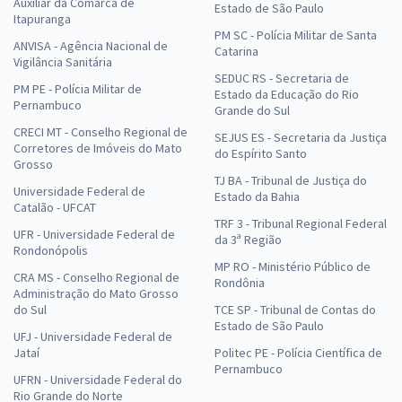
Auxiliar da Comarca de
Estado de São Paulo
Itapuranga
PM SC - Polícia Militar de Santa
ANVISA - Agência Nacional de
Catarina
Vigilância Sanitária
SEDUC RS - Secretaria de
PM PE - Polícia Militar de
Estado da Educação do Rio
Pernambuco
Grande do Sul
CRECI MT - Conselho Regional de
SEJUS ES - Secretaria da Justiça
Corretores de Imóveis do Mato
do Espírito Santo
Grosso
TJ BA - Tribunal de Justiça do
Universidade Federal de
Estado da Bahia
Catalão - UFCAT
TRF 3 - Tribunal Regional Federal
UFR - Universidade Federal de
da 3ª Região
Rondonópolis
MP RO - Ministério Público de
CRA MS - Conselho Regional de
Rondônia
Administração do Mato Grosso
do Sul
TCE SP - Tribunal de Contas do
Estado de São Paulo
UFJ - Universidade Federal de
Jataí
Politec PE - Polícia Científica de
Pernambuco
UFRN - Universidade Federal do
Rio Grande do Norte