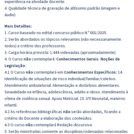
experiência na atividade docente.
4. Qualidade técnica de gravação de altíssimo padrão (imagem e
áudio)
Mais Detalhes:
1. Curso baseado no edital concurso público N.º 001/2025.
2. Serão abordados os tópicos relevantes (não necessariamente
todos) a critério dos professores.
3. Carga horária prevista: 1.444 videoaulas (aproximadamente).
4. O Curso
não
contemplará:
Conhecimentos Gerais. Noções de
Legislação.
4.1 O Curso
não
contemplará em
Conhecimentos Específicos:
14.
Identificação de situações de risco individual/familiar/coletivo.
Atendimento ambulatorial. Alimentação e distúrbios alimentares.
Sexualidade na infância, adolescência, adulto e idoso. Atendimento à
vítima de violência sexual. Apoio Matricial. 15. UTI Neonatal, materno
infantil.
4.2 As referências bibliográficas
não
serão abordadas, ficando a
critério do Docente a elaboração dos conteúdos.
4.3 O curso
não
contemplará Redação discursiva.
5. Serão ministradas somente as disciplinas/videoaulas relacionadas