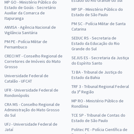
Estado do Rio Grande do Sul
MP GO - Ministério Público do
Estado de Goiás - Secretário
MP SP - Ministério Público do
Auxiliar da Comarca de
Estado de São Paulo
Itapuranga
PM SC - Polícia Militar de Santa
ANVISA - Agência Nacional de
Catarina
Vigilância Sanitária
SEDUC RS - Secretaria de
PM PE - Polícia Militar de
Estado da Educação do Rio
Pernambuco
Grande do Sul
CRECI MT - Conselho Regional de
SEJUS ES - Secretaria da Justiça
Corretores de Imóveis do Mato
do Espírito Santo
Grosso
TJ BA - Tribunal de Justiça do
Universidade Federal de
Estado da Bahia
Catalão - UFCAT
TRF 3 - Tribunal Regional Federal
UFR - Universidade Federal de
da 3ª Região
Rondonópolis
MP RO - Ministério Público de
CRA MS - Conselho Regional de
Rondônia
Administração do Mato Grosso
do Sul
TCE SP - Tribunal de Contas do
Estado de São Paulo
UFJ - Universidade Federal de
Jataí
Politec PE - Polícia Científica de