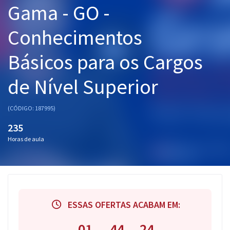
Gama - GO -
Pós
Conhecimentos
Graduação
Básicos para os Cargos
OAB
de Nível Superior
Mentorias
Questões grátis
(CÓDIGO: 187995)
235
Conteúdo gratuito
Horas de aula
Blog
Aprovados
Atendimento
ESSAS OFERTAS ACABAM EM:
01
44
24