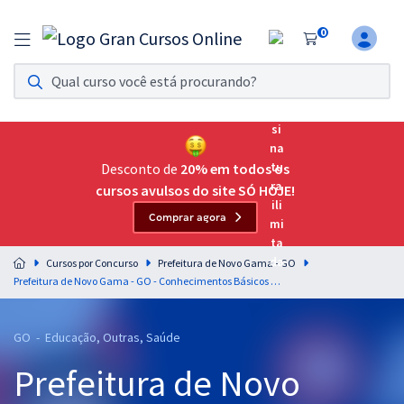
0
Assinatura Ilimitada 11
Acesso a todos os cursos. Teste grátis por 7 dias!
Assinatura OAB Até Passar
Acesso ilimitado a toda preparação para o Exame da
Desconto de
20% em todos os
Ordem, até você passar!
cursos avulsos do site SÓ HOJE!
Comprar agora
Residências Multiprofissionais
Preparação completa e intensiva para as principais
Cursos por Concurso
Prefeitura de Novo Gama - GO
residências em saúde do Brasil
Prefeitura de Novo Gama - GO - Conhecimentos Básicos para os Cargos de Nível Superior
Concursos
GO - Educação, Outras, Saúde
Assinatura Ilimitada
Prefeitura de Novo
Cursos 20% OFF