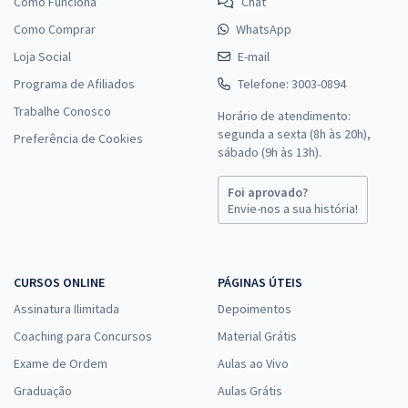
Como Funciona
Chat
Como Comprar
WhatsApp
Loja Social
E-mail
Programa de Afiliados
Telefone: 3003-0894
Trabalhe Conosco
Horário de atendimento:
segunda a sexta (8h às 20h),
Preferência de Cookies
sábado (9h às 13h).
Foi aprovado?
Envie-nos a sua história!
CURSOS ONLINE
PÁGINAS ÚTEIS
Assinatura Ilimitada
Depoimentos
Coaching para Concursos
Material Grátis
Exame de Ordem
Aulas ao Vivo
Graduação
Aulas Grátis