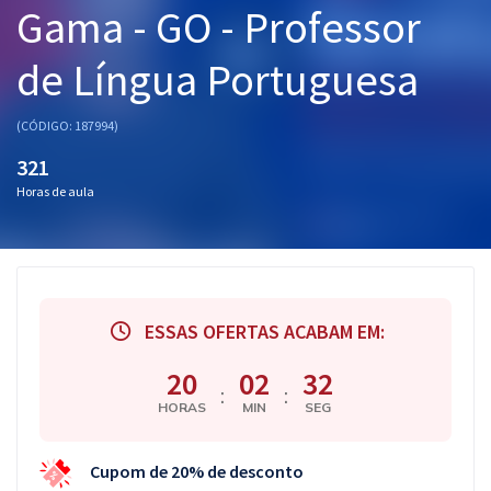
Gama - GO - Professor
Pós
de Língua Portuguesa
Graduação
OAB
(CÓDIGO: 187994)
321
Mentorias
Horas de aula
Questões grátis
Conteúdo gratuito
Blog
ESSAS OFERTAS ACABAM EM:
Aprovados
20
02
32
:
:
HORAS
MIN
SEG
Atendimento
Cupom de 20% de desconto