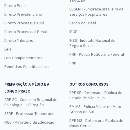
SEFAZ DF
Direito Penal
EBSERH - Empresa Brasileira de
Direito Previdenciário
Serviços Hospitalares
Direito Processual Civil
Banco do Brasil
Direito Processual Penal
IBGE
Direito Tributário
INSS - Instituto Nacional do
Seguro Social
Leis
PRF - Polícia Rodoviária Federal
Leis Complementares
PND
Remédios Constitucionais
PREPARAÇÃO A MÉDIO E A
OUTROS CONCURSOS
LONGO PRAZO
DPE SP - Defensoria Pública do
Estado de São Paulo
CRP SC - Conselho Regional de
Psicologia - 12ª Região
PM MS - Polícia Militar de Mato
Grosso do Sul
SEDF - Professor Temporário
DPE MG - Defensoria Pública de
MEC - Ministério da Educação
Minas Gerais