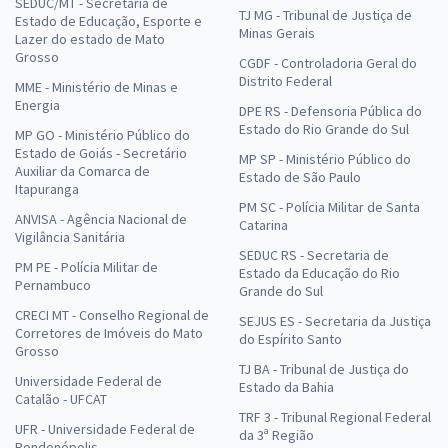
SEDUC/MT - Secretaria de
TJ MG - Tribunal de Justiça de
Estado de Educação, Esporte e
Minas Gerais
Lazer do estado de Mato
Grosso
CGDF - Controladoria Geral do
Distrito Federal
MME - Ministério de Minas e
Energia
DPE RS - Defensoria Pública do
Estado do Rio Grande do Sul
MP GO - Ministério Público do
Estado de Goiás - Secretário
MP SP - Ministério Público do
Auxiliar da Comarca de
Estado de São Paulo
Itapuranga
PM SC - Polícia Militar de Santa
ANVISA - Agência Nacional de
Catarina
Vigilância Sanitária
SEDUC RS - Secretaria de
PM PE - Polícia Militar de
Estado da Educação do Rio
Pernambuco
Grande do Sul
CRECI MT - Conselho Regional de
SEJUS ES - Secretaria da Justiça
Corretores de Imóveis do Mato
do Espírito Santo
Grosso
TJ BA - Tribunal de Justiça do
Universidade Federal de
Estado da Bahia
Catalão - UFCAT
TRF 3 - Tribunal Regional Federal
UFR - Universidade Federal de
da 3ª Região
Rondonópolis