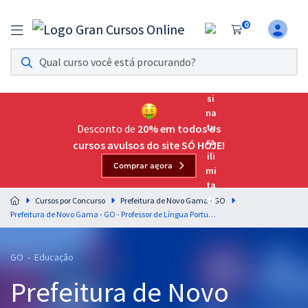
0
Assinatura Ilimitada 11
Acesso a todos os cursos. Teste grátis por 7 dias!
Assinatura OAB Até Passar
Acesso ilimitado a toda preparação para o Exame da
Desconto de
20% em todos os
Ordem, até você passar!
cursos avulsos do site SÓ HOJE!
Comprar agora
Residências Multiprofissionais
Preparação completa e intensiva para as principais
Cursos por Concurso
Prefeitura de Novo Gama - GO
residências em saúde do Brasil
Prefeitura de Novo Gama - GO - Professor de Língua Portuguesa
Concursos
GO - Educação
Assinatura Ilimitada
Prefeitura de Novo
Cursos 20% OFF