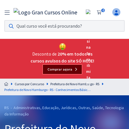
0
Assinatura Ilimitada 11
Acesso a todos os cursos. Teste grátis por 7 dias!
Assinatura OAB Até Passar
Acesso ilimitado a toda preparação para o Exame da
Desconto de
20% em todos os
Ordem, até você passar!
cursos avulsos do site SÓ HOJE!
Comprar agora
Residências Multiprofissionais
Preparação completa e intensiva para as principais
Cursos por Concurso
Prefeitura de Novo Hamburgo - RS
residências em saúde do Brasil
Prefeitura de Novo Hamburgo - RS - Conhecimentos Básicos Comuns aos Cargos de Nível Superior (Pós-Edital)
Concursos
RS - Administrativas, Educação, Jurídicas, Outras, Saúde, Tecnologia
Assinatura Ilimitada
da Informação
Cursos 20% OFF
Prefeitura de Novo