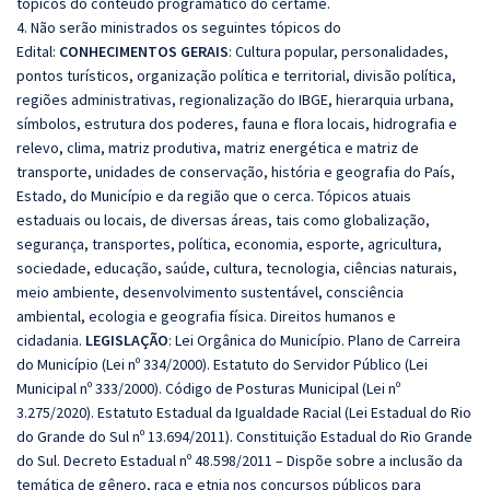
tópicos do conteúdo programático do certame.
4. Não serão ministrados os seguintes tópicos do
Edital:
CONHECIMENTOS GERAIS
: Cultura popular, personalidades,
pontos turísticos, organização política e territorial, divisão política,
regiões administrativas, regionalização do IBGE, hierarquia urbana,
símbolos, estrutura dos poderes, fauna e flora locais, hidrografia e
relevo, clima, matriz produtiva, matriz energética e matriz de
transporte, unidades de conservação, história e geografia do País,
Estado, do Município e da região que o cerca. Tópicos atuais
estaduais ou locais, de diversas áreas, tais como globalização,
segurança, transportes, política, economia, esporte, agricultura,
sociedade, educação, saúde, cultura, tecnologia, ciências naturais,
meio ambiente, desenvolvimento sustentável, consciência
ambiental, ecologia e geografia física. Direitos humanos e
cidadania.
LEGISLAÇÃO
: Lei Orgânica do Município. Plano de Carreira
do Município (Lei nº 334/2000). Estatuto do Servidor Público (Lei
Municipal nº 333/2000). Código de Posturas Municipal (Lei nº
3.275/2020). Estatuto Estadual da Igualdade Racial (Lei Estadual do Rio
do Grande do Sul nº 13.694/2011). Constituição Estadual do Rio Grande
do Sul. Decreto Estadual nº 48.598/2011 – Dispõe sobre a inclusão da
temática de gênero, raça e etnia nos concursos públicos para