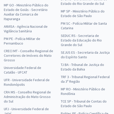
Estado do Rio Grande do Sul
MP GO - Ministério Público do
Estado de Goiás - Secretário
MP SP - Ministério Público do
Auxiliar da Comarca de
Estado de São Paulo
Itapuranga
PM SC - Polícia Militar de Santa
ANVISA - Agência Nacional de
Catarina
Vigilância Sanitária
SEDUC RS - Secretaria de
PM PE - Polícia Militar de
Estado da Educação do Rio
Pernambuco
Grande do Sul
CRECI MT - Conselho Regional de
SEJUS ES - Secretaria da Justiça
Corretores de Imóveis do Mato
do Espírito Santo
Grosso
TJ BA - Tribunal de Justiça do
Universidade Federal de
Estado da Bahia
Catalão - UFCAT
TRF 3 - Tribunal Regional Federal
UFR - Universidade Federal de
da 3ª Região
Rondonópolis
MP RO - Ministério Público de
CRA MS - Conselho Regional de
Rondônia
Administração do Mato Grosso
do Sul
TCE SP - Tribunal de Contas do
Estado de São Paulo
UFJ - Universidade Federal de
Jataí
Politec PE - Polícia Científica de