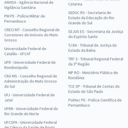
ANVISA - Agência Nacional de
Catarina
Vigilância Sanitária
SEDUC RS - Secretaria de
PM PE - Polícia Militar de
Estado da Educação do Rio
Pernambuco
Grande do Sul
CRECI MT - Conselho Regional de
SEJUS ES - Secretaria da Justiça
Corretores de Imóveis do Mato
do Espírito Santo
Grosso
TJ BA - Tribunal de Justiça do
Universidade Federal de
Estado da Bahia
Catalão - UFCAT
TRF 3 - Tribunal Regional Federal
UFR - Universidade Federal de
da 3ª Região
Rondonópolis
MP RO - Ministério Público de
CRA MS - Conselho Regional de
Rondônia
Administração do Mato Grosso
do Sul
TCE SP - Tribunal de Contas do
Estado de São Paulo
UFJ - Universidade Federal de
Jataí
Politec PE - Polícia Científica de
Pernambuco
UFRN - Universidade Federal do
Rio Grande do Norte
UFCSPA - Universidade Federal
de Ciência da Saúde de Porto