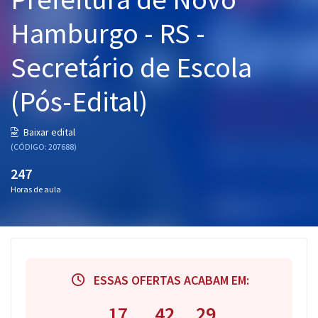
Pós
Hamburgo - RS -
Graduação
Secretário de Escola
OAB
(Pós-Edital)
Mentorias
Baixar edital
(CÓDIGO: 207688)
Questões grátis
247
Conteúdo gratuito
Horas de aula
Blog
Aprovados
Atendimento
ESSAS OFERTAS ACABAM EM:
17
42
28