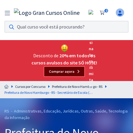
0
Assinatura Ilimitada 11
Acesso a todos os cursos. Teste grátis por 7 dias!
Assinatura OAB Até Passar
Acesso ilimitado a toda preparação para o Exame da
Desconto de
20% em todos os
Ordem, até você passar!
cursos avulsos do site SÓ HOJE!
Comprar agora
Residências Multiprofissionais
Preparação completa e intensiva para as principais
Cursos por Concurso
Prefeitura de Novo Hamburgo - RS
residências em saúde do Brasil
Prefeitura de Novo Hamburgo - RS - Secretário de Escola (Pós-Edital)
Concursos
RS - Administrativas, Educação, Jurídicas, Outras, Saúde, Tecnologia
Assinatura Ilimitada
da Informação
Cursos 20% OFF
Prefeitura de Novo