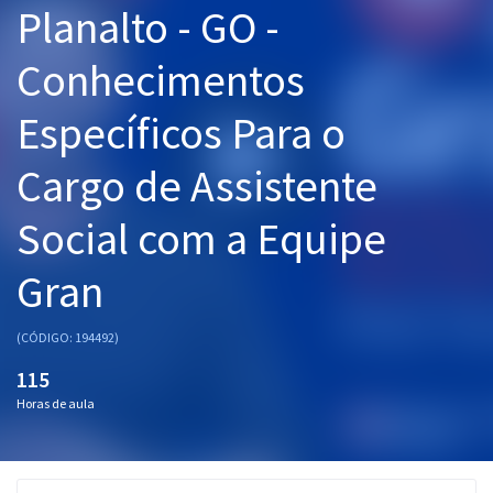
Planalto - GO -
Pós
Conhecimentos
Graduação
Específicos Para o
OAB
Cargo de Assistente
Mentorias
Social com a Equipe
Questões grátis
Conteúdo gratuito
Gran
Blog
(CÓDIGO: 194492)
Aprovados
115
Horas de aula
Atendimento