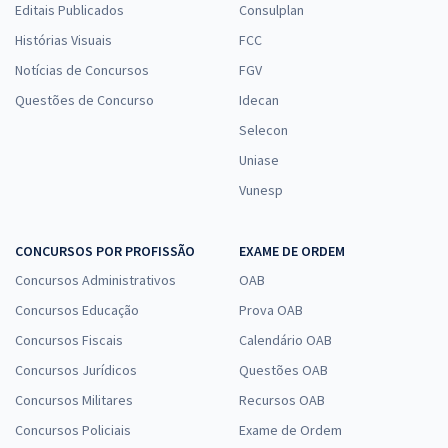
Editais Publicados
Consulplan
Histórias Visuais
FCC
Notícias de Concursos
FGV
Questões de Concurso
Idecan
Selecon
Uniase
Vunesp
CONCURSOS POR PROFISSÃO
EXAME DE ORDEM
Concursos Administrativos
OAB
Concursos Educação
Prova OAB
Concursos Fiscais
Calendário OAB
Concursos Jurídicos
Questões OAB
Concursos Militares
Recursos OAB
Concursos Policiais
Exame de Ordem