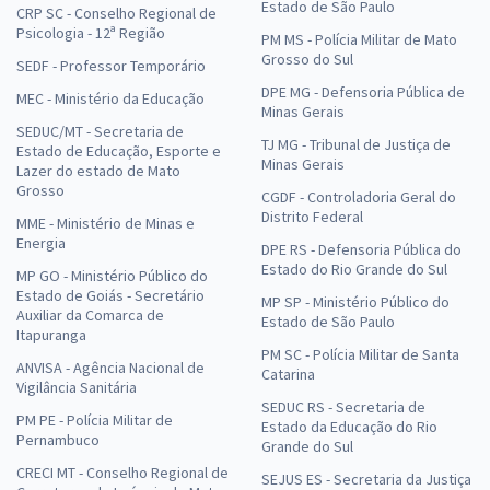
Estado de São Paulo
CRP SC - Conselho Regional de
Psicologia - 12ª Região
PM MS - Polícia Militar de Mato
Grosso do Sul
SEDF - Professor Temporário
DPE MG - Defensoria Pública de
MEC - Ministério da Educação
Minas Gerais
SEDUC/MT - Secretaria de
TJ MG - Tribunal de Justiça de
Estado de Educação, Esporte e
Minas Gerais
Lazer do estado de Mato
Grosso
CGDF - Controladoria Geral do
Distrito Federal
MME - Ministério de Minas e
Energia
DPE RS - Defensoria Pública do
Estado do Rio Grande do Sul
MP GO - Ministério Público do
Estado de Goiás - Secretário
MP SP - Ministério Público do
Auxiliar da Comarca de
Estado de São Paulo
Itapuranga
PM SC - Polícia Militar de Santa
ANVISA - Agência Nacional de
Catarina
Vigilância Sanitária
SEDUC RS - Secretaria de
PM PE - Polícia Militar de
Estado da Educação do Rio
Pernambuco
Grande do Sul
CRECI MT - Conselho Regional de
SEJUS ES - Secretaria da Justiça