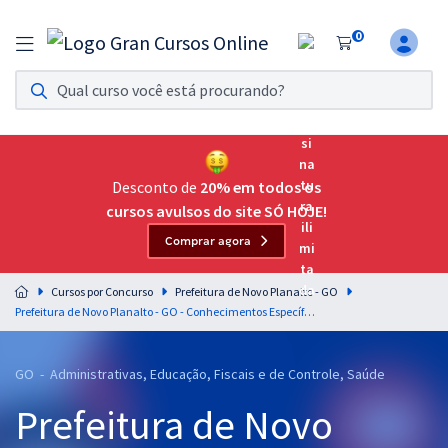
0
Assinatura Ilimitada 11
Acesso a todos os cursos. Teste grátis por 7 dias!
Assinatura OAB Até Passar
Acesso ilimitado a toda preparação para o Exame da
Desconto de
20% em todos os
Ordem, até você passar!
cursos avulsos do site SÓ HOJE!
Comprar agora
Residências Multiprofissionais
Preparação completa e intensiva para as principais
Cursos por Concurso
Prefeitura de Novo Planalto - GO
residências em saúde do Brasil
Prefeitura de Novo Planalto - GO - Conhecimentos Específicos Para o Cargo de Assistente Social com a Equipe Gran
Concursos
GO - Administrativas, Educação, Fiscais e de Controle, Saúde
Assinatura Ilimitada
Prefeitura de Novo
Cursos 20% OFF