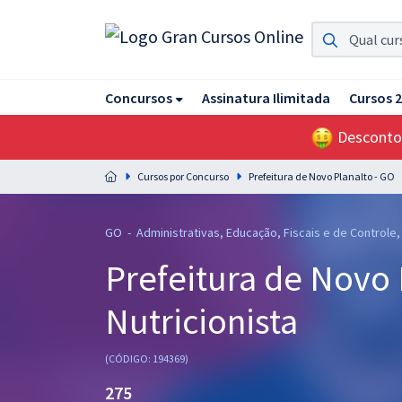
Assinatura Ilimitada 11
Concursos
Assinatura Ilimitada
Cursos 
Acesso a todos os cursos. Teste grátis por 7 dias!
Desconto
Assinatura OAB Até Passar
Acesso ilimitado a toda preparação para o Exame da
Cursos por Concurso
Prefeitura de Novo Planalto - GO
Ordem, até você passar!
Residências Multiprofissionais
GO - Administrativas, Educação, Fiscais e de Controle
Preparação completa e intensiva para as principais
Prefeitura de Novo 
residências em saúde do Brasil
Nutricionista
Concursos
Assinatura Ilimitada
(CÓDIGO: 194369)
Cursos 20% OFF
275