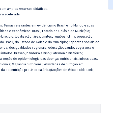
 com amplos recursos didáticos.
ira acelerada.
s:
Temas relevantes em evidência no Brasil e no Mundo e suas
ticos e econômicos: Brasil, Estado de Goiás e do Município;
nicípio: localização, área, limites, regiões, clima, população,
do Brasil, do Estado de Goiás e do Município; Aspectos sociais do
e renda, desigualdades regionais, educação, saúde, segurança e
 Símbolos: brasão, bandeira e hino; Patrimônio histórico;
: noção de epidemiologia das doenças nutricionais, infecciosas,
ionais; Vigilância nutricional; Atividades de nutrição em
da desnutrição protéico-calórica;Noções de ética e cidadania;