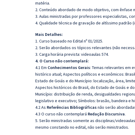
matéria.
2. Conteúdo abordado de modo objetivo, com ênfase n
3. Aulas ministradas por professores especialistas, co
4. Qualidade técnica de gravação de altíssimo padrão 
Mais Detalhes:
1. Curso baseado no Edital nº 01/2025.
2. Serão abordados os tópicos relevantes (não necessa
3. Carga horária prevista: videoaulas 574.
4. O Curso não contemplará:
4.1 Em
Conhecimentos Gerais
: Temas relevantes em e
histórico atual; Aspectos políticos e econômicos: Brasi
Estado de Goiás e do Município: localização, área, limi
Aspectos históricos do Brasil, do Estado de Goiás e do
Município: distribuição de renda, desigualdades regiona
legislativo e executivo; Símbolos: brasão, bandeira e hi
4.2 As
Referências Bibliográficas
não serão abordadas,
4.3 O curso não contemplará
Redação Discursiva
.
5. Serão ministradas somente as disciplinas/videoaula
mesmo constando no edital, não serão ministrados.