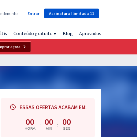
Assinatura
Ilimitada
11
endimento
Entrar
átis
Conteúdo gratuito
Blog
Aprovados
mprar agora
ESSAS OFERTAS ACABAM EM:
00
00
00
:
:
HORA
MIN
SEG