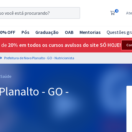
0
At
20% OFF
Pós
Graduação
OAB
Mentorias
Questões gr
 de
20% em todos os cursos avulsos do site SÓ HOJE!
Co
Prefeitura de Novo Planalto - GO - Nutricionista
, Saúde
Planalto - GO -