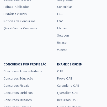
Editais Publicados
Consulplan
Histórias Visuais
FCC
Notícias de Concursos
FGV
Questões de Concurso
Idecan
Selecon
Uniase
Vunesp
CONCURSOS POR PROFISSÃO
EXAME DE ORDEM
Concursos Administrativos
OAB
Concursos Educação
Prova OAB
Concursos Fiscais
Calendário OAB
Concursos Jurídicos
Questões OAB
Concursos Militares
Recursos OAB
Concursos Policiais
Exame de Ordem