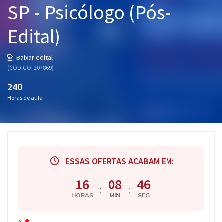
SP - Psicólogo (Pós-
Pós
Edital)
Graduação
OAB
Baixar edital
(CÓDIGO: 207869)
Mentorias
240
Horas de aula
Questões grátis
Conteúdo gratuito
Blog
ESSAS OFERTAS ACABAM EM:
Aprovados
16
08
45
:
:
Atendimento
HORAS
MIN
SEG