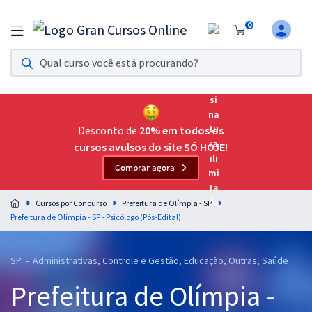
0
Assinatura Ilimitada 11
Acesso a todos os cursos. Teste grátis por 7 dias!
Assinatura OAB Até Passar
Acesso ilimitado a toda preparação para o Exame da
Desconto de
20% em todos os
Ordem, até você passar!
cursos avulsos do site SÓ HOJE!
Comprar agora
Residências Multiprofissionais
Preparação completa e intensiva para as principais
Cursos por Concurso
Prefeitura de Olímpia - SP
residências em saúde do Brasil
Prefeitura de Olímpia - SP - Psicólogo (Pós-Edital)
Concursos
SP - Administrativas, Controle e Gestão, Educação, Outras, Saúde
Assinatura Ilimitada
Prefeitura de Olímpia -
Cursos 20% OFF