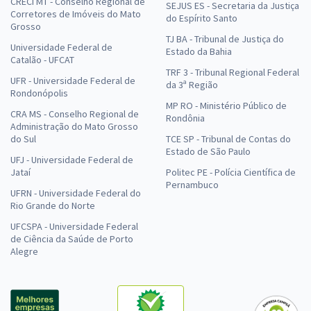
CRECI MT - Conselho Regional de
SEJUS ES - Secretaria da Justiça
Corretores de Imóveis do Mato
do Espírito Santo
Grosso
TJ BA - Tribunal de Justiça do
Universidade Federal de
Estado da Bahia
Catalão - UFCAT
TRF 3 - Tribunal Regional Federal
UFR - Universidade Federal de
da 3ª Região
Rondonópolis
MP RO - Ministério Público de
CRA MS - Conselho Regional de
Rondônia
Administração do Mato Grosso
do Sul
TCE SP - Tribunal de Contas do
Estado de São Paulo
UFJ - Universidade Federal de
Jataí
Politec PE - Polícia Científica de
Pernambuco
UFRN - Universidade Federal do
Rio Grande do Norte
UFCSPA - Universidade Federal
de Ciência da Saúde de Porto
Alegre