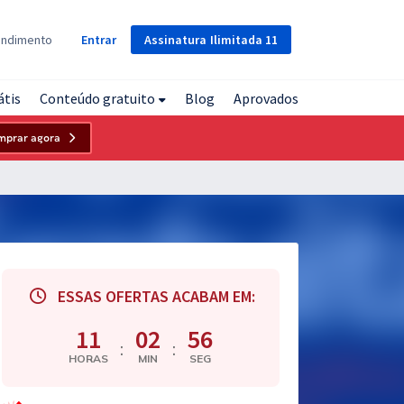
Assinatura
Ilimitada
11
endimento
Entrar
átis
Conteúdo gratuito
Blog
Aprovados
mprar agora
ESSAS OFERTAS ACABAM EM:
11
02
55
:
:
HORAS
MIN
SEG