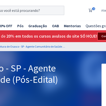
0
At
20% OFF
Pós
Graduação
OAB
Mentorias
Questões gr
 de
20% em todos os cursos avulsos do site SÓ HOJE!
Co
Prefeitura de Osasco - SP - Agente Comunitário de Saúde (Pós-Edital)
o - SP - Agente
de (Pós-Edital)