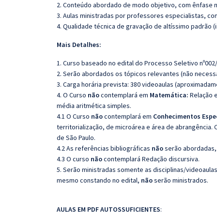
2. Conteúdo abordado de modo objetivo, com ênfase n
3. Aulas ministradas por professores especialistas, co
4. Qualidade técnica de gravação de altíssimo padrão 
Mais Detalhes:
1. Curso baseado no edital do Processo Seletivo nº002
2. Serão abordados os tópicos relevantes (não necessa
3. Carga horária prevista: 380 videoaulas (aproximadam
4. O Curso
não
contemplará em
Matemática:
Relação e
média aritmética simples.
4.1 O Curso
não
contemplará em
Conhecimentos Espec
territorialização, de microárea e área de abrangência. 
de São Paulo.
4.2 As referências bibliográficas
não
serão abordadas, 
4.3 O curso
não
contemplará Redação discursiva.
5. Serão ministradas somente as disciplinas/videoaula
mesmo constando no edital,
não
serão ministrados.
AULAS EM PDF AUTOSSUFICIENTES
: