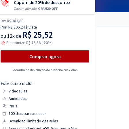
Cupom de 20% de desconto
Cupom ativado:
GRAN20-OFF
De:
R$ 382,80
Por:
R$ 306,24
à vista
R$ 25,52
ou
12x de
Economize R$ 76,56 (-20%)
Comprar agora
Garantia de devolução do dinheiro em 7 dias.
Este curso inclui:
Videoaulas
Audioaulas
PDFs
100 dias para acessar
Download ilimitado das aulas
Acesso no Android, iOS, Windows e Mac