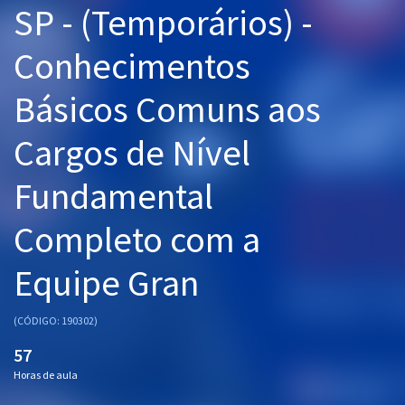
SP - (Temporários) -
Pós
Conhecimentos
Graduação
Básicos Comuns aos
OAB
Cargos de Nível
Mentorias
Fundamental
Questões grátis
Conteúdo gratuito
Completo com a
Blog
Equipe Gran
Aprovados
(CÓDIGO: 190302)
Atendimento
57
Horas de aula