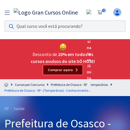
0
Assinatura Ilimitada 11
Acesso a todos os cursos. Teste grátis por 7 dias!
Assinatura OAB Até Passar
Acesso ilimitado a toda preparação para o Exame da
Desconto de
20% em todos os
Ordem, até você passar!
cursos avulsos do site SÓ HOJE!
Comprar agora
Residências Multiprofissionais
Preparação completa e intensiva para as principais
Cursos por Concurso
Prefeitura de Osasco - SP - Temporários
residências em saúde do Brasil
Prefeitura de Osasco - SP - (Temporários) - Conhecimentos Básicos Comuns aos Cargos de Nível Fundamental Completo com a Equipe Gran
Concursos
SP - Saúde
Assinatura Ilimitada
Prefeitura de Osasco -
Cursos 20% OFF