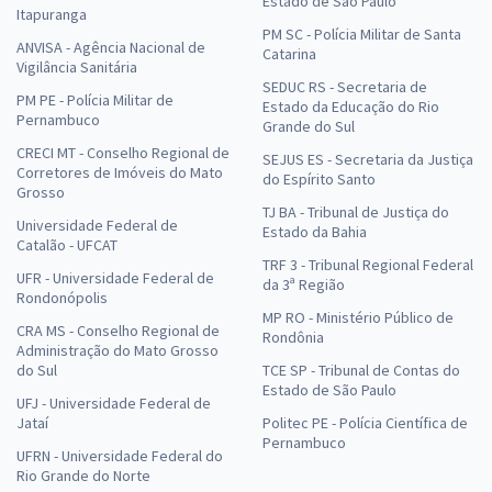
Estado de São Paulo
Itapuranga
PM SC - Polícia Militar de Santa
ANVISA - Agência Nacional de
Catarina
Vigilância Sanitária
SEDUC RS - Secretaria de
PM PE - Polícia Militar de
Estado da Educação do Rio
Pernambuco
Grande do Sul
CRECI MT - Conselho Regional de
SEJUS ES - Secretaria da Justiça
Corretores de Imóveis do Mato
do Espírito Santo
Grosso
TJ BA - Tribunal de Justiça do
Universidade Federal de
Estado da Bahia
Catalão - UFCAT
TRF 3 - Tribunal Regional Federal
UFR - Universidade Federal de
da 3ª Região
Rondonópolis
MP RO - Ministério Público de
CRA MS - Conselho Regional de
Rondônia
Administração do Mato Grosso
do Sul
TCE SP - Tribunal de Contas do
Estado de São Paulo
UFJ - Universidade Federal de
Jataí
Politec PE - Polícia Científica de
Pernambuco
UFRN - Universidade Federal do
Rio Grande do Norte