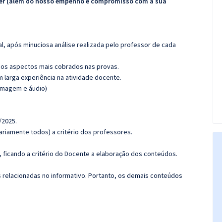
ecer (além do nosso empenho e compromisso com a sua
l, após minuciosa análise realizada pelo professor de cada
os aspectos mais cobrados nas provas.
m larga experiência na atividade docente.
(imagem e áudio)
/2025.
riamente todos) a critério dos professores.
ficando a critério do Docente a elaboração dos conteúdos.
s relacionadas no informativo. Portanto, os demais conteúdos