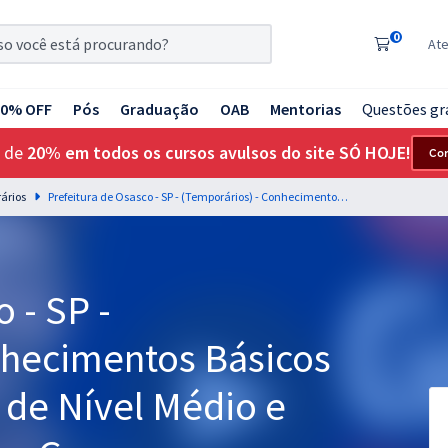
0
At
20% OFF
Pós
Graduação
OAB
Mentorias
Questões gr
 de
20% em todos os cursos avulsos do site SÓ HOJE!
Co
rários
Prefeitura de Osasco - SP - (Temporários) - Conhecimentos Básicos Comuns aos Cargos de Nível Médio e Técnico com a Equipe Gran
 - SP -
nhecimentos Básicos
de Nível Médio e