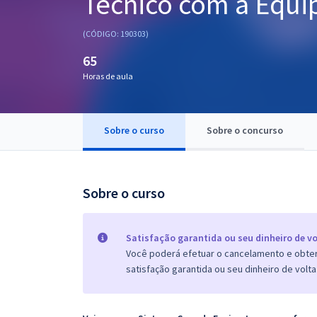
Técnico com a Equi
Pós
(CÓDIGO: 190303)
Graduação
65
Horas de aula
OAB
Mentorias
Sobre o curso
Sobre o concurso
Questões grátis
Conteúdo gratuito
Sobre o curso
Blog
Aprovados
Satisfação garantida ou seu dinheiro de vo
Você poderá efetuar o cancelamento e obter 
satisfação garantida ou seu dinheiro de volta
Atendimento