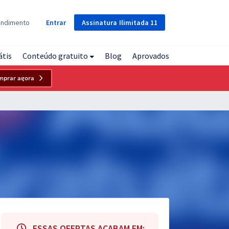
Assinatura
Ilimitada
11
endimento
Entrar
átis
Conteúdo gratuito
Blog
Aprovados
mprar agora
ESSAS OFERTAS ACABAM EM: