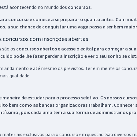
ue está acontecendo no mundo dos
concursos.
ara concurso e comece a se preparar o quanto antes. Com muita
os, a sua chance de conquistar uma vaga passa a ser bem maior
os concursos com inscrições abertas
s são os
concursos abertos e acesse o edital para começar a sua
ido pode lhe fazer perder a inscrição e ver o seu sonho se dis
 em andamento e até mesmo os previstos. Ter em mente os concurso
ais qualidade.
 maneira de estudar para o processo seletivo. Os nossos curso
uito bem como as bancas organizadoras trabalham. Conhecer a
tíssimo, pois cada uma tem a sua forma de administrar os proc
 a materiais exclusivos para o concurso em questão. São diversos 