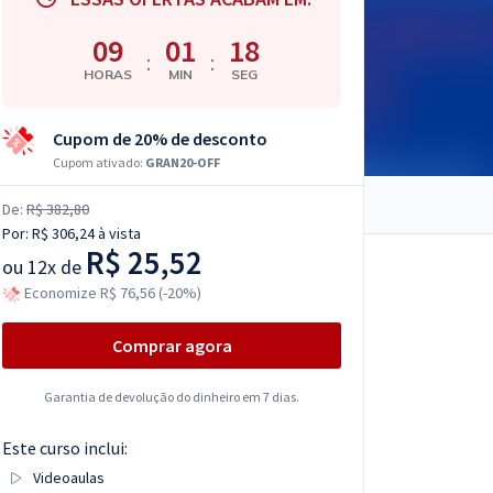
09
01
17
:
:
HORAS
MIN
SEG
Cupom de 20% de desconto
Cupom ativado:
GRAN20-OFF
De:
R$ 382,80
Por:
R$ 306,24
à vista
R$ 25,52
ou
12x de
Economize R$ 76,56 (-20%)
Comprar agora
Garantia de devolução do dinheiro em 7 dias.
Este curso inclui:
Videoaulas