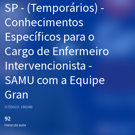
SP - (Temporários) -
Pós
Conhecimentos
Graduação
Específicos para o
OAB
Cargo de Enfermeiro
Mentorias
Intervencionista -
Questões grátis
Conteúdo gratuito
SAMU com a Equipe
Blog
Gran
Aprovados
(CÓDIGO: 190248)
Atendimento
92
Horas de aula