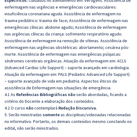
Específicos:
Cuidados no atendimento em: vertigens. Assistência de
enfermagem nas urgências e emergências cardiovasculares:
insuficiência coronariana aguda. Assistência de enfermagem no
trauma pediátrico: trauma de face; Assistência de enfermagem nas
emergências clínicas: abdome agudo; Assistência de enfermagem
nas urgências clínicas da criança: sofrimento respiratório agudo.
Assistência de enfermagem na remoção de vítimas. Assistência de
enfermagem nas urgências obstétricas: abortamento; cesárea pós-
morte. Assistência de enfermagem nas emergências psíquicas:
síndromes cerebrais orgânicas. Atuação da enfermagem em: ACLS
(Advanced Cardiac Life Support) – suporte avançado em cardiologia.
Atuação da enfermagem em: PALS (Pediatric Advanced Life Support)
– suporte avançado de vida em pediatria. Aspectos éticos da
assistência de Enfermagem nas situações de emergência.
4.1 As
Referências
Bibliográficas
não
serão abordadas, ficando a
critério do Docente a elaboração dos conteúdos.
4.2 O curso
não
contemplará
Redação Discursiva.
5. Serão ministradas
somente
as disciplinas/videoaulas relacionadas
no informativo. Portanto, os demais conteúdos mesmo constando no
edital, não serão ministrados.