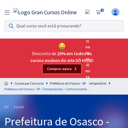
0
Assinatura Ilimitada 11
Acesso a todos os cursos. Teste grátis por 7 dias!
Assinatura OAB Até Passar
Acesso ilimitado a toda preparação para o Exame da
Desconto de
20% em todos os
Ordem, até você passar!
cursos avulsos do site SÓ HOJE!
Comprar agora
Residências Multiprofissionais
Preparação completa e intensiva para as principais
Cursos por Concurso
Prefeitura de Osasco - SP - Temporários
residências em saúde do Brasil
Prefeitura de Osasco - SP - (Temporários) - Conhecimentos Específicos para o Cargo de Enfermeiro Intervencionista - SAMU com a Equipe Gran
Concursos
SP - Saúde
Assinatura Ilimitada
Prefeitura de Osasco -
Cursos 20% OFF