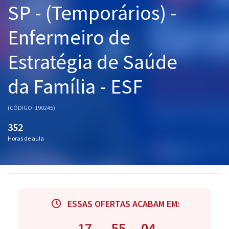
SP - (Temporários) -
Pós
Enfermeiro de
Graduação
Estratégia de Saúde
OAB
da Família - ESF
Mentorias
Questões grátis
(CÓDIGO: 190245)
352
Conteúdo gratuito
Horas de aula
Blog
Aprovados
Atendimento
ESSAS OFERTAS ACABAM EM:
17
55
04