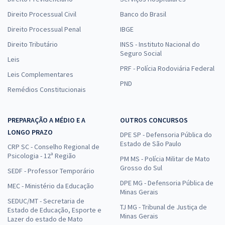
Direito Processual Civil
Banco do Brasil
Direito Processual Penal
IBGE
Direito Tributário
INSS - Instituto Nacional do
Seguro Social
Leis
PRF - Polícia Rodoviária Federal
Leis Complementares
PND
Remédios Constitucionais
PREPARAÇÃO A MÉDIO E A
OUTROS CONCURSOS
LONGO PRAZO
DPE SP - Defensoria Pública do
Estado de São Paulo
CRP SC - Conselho Regional de
Psicologia - 12ª Região
PM MS - Polícia Militar de Mato
Grosso do Sul
SEDF - Professor Temporário
DPE MG - Defensoria Pública de
MEC - Ministério da Educação
Minas Gerais
SEDUC/MT - Secretaria de
TJ MG - Tribunal de Justiça de
Estado de Educação, Esporte e
Minas Gerais
Lazer do estado de Mato