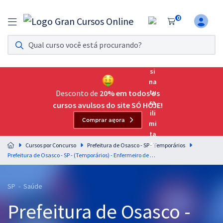
0
Assinatura Ilimitada 11
Acesso a todos os cursos. Teste grátis por 7 dias!
Assinatura OAB Até Passar
Acesso ilimitado a toda preparação para o Exame da
Desconto de
20% em todos os
Ordem, até você passar!
cursos avulsos do site SÓ HOJE!
Comprar agora
Residências Multiprofissionais
Preparação completa e intensiva para as principais
Cursos por Concurso
Prefeitura de Osasco - SP - Temporários
residências em saúde do Brasil
Prefeitura de Osasco - SP - (Temporários) - Enfermeiro de Estratégia de Saúde da Família - ESF
Concursos
SP - Saúde
Assinatura Ilimitada
Prefeitura de Osasco -
Cursos 20% OFF