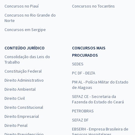
Concursos no Piauí
Concursos no Tocantins
Concursos no Rio Grande do
Norte
Concursos em Sergipe
CONTEÚDO JURÍDICO
CONCURSOS MAIS
PROCURADOS
Consolidação das Leis do
Trabalho
SEDES
Constituição Federal
PC DF - DELTA
Direito Administrativo
PM AL - Polícia Militar do Estado
de Alagoas
Direito Ambiental
SEFAZ CE - Secretaria da
Direito Civil
Fazenda do Estado do Ceará
Direito Constitucional
PETROBRAS
Direito Empresarial
SEFAZ DF
Direito Penal
EBSERH - Empresa Brasileira de
Direito Previdenciário
Serviços Hospitalares