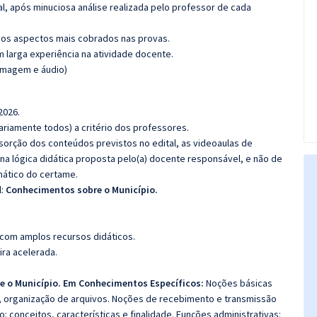
l, após minuciosa análise realizada pelo professor de cada
os aspectos mais cobrados nas provas.
m larga experiência na atividade docente.
(imagem e áudio)
2026.
riamente todos) a critério dos professores.
bsorção dos conteúdos previstos no edital, as videoaulas de
a lógica didática proposta pelo(a) docente responsável, e não de
ático do certame.
l:
Conhecimentos sobre o Município.
 com amplos recursos didáticos.
ira acelerada.
 o Município. Em Conhecimentos Específicos:
Noções básicas
, organização de arquivos. Noções de recebimento e transmissão
conceitos, características e finalidade. Funções administrativas: