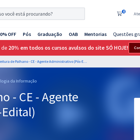
0
At
20% OFF
Pós
Graduação
OAB
Mentorias
Questões gr
 de
20% em todos os cursos avulsos do site SÓ HOJE!
Co
Prefeitura de Palhano - CE - Agente Administrativo (Pós-Edital)
ologia da Informação
no - CE - Agente
Edital)