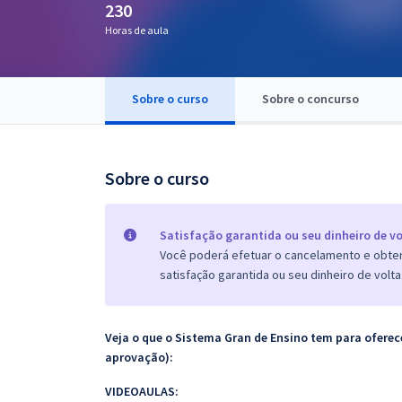
230
Pós
Horas de aula
Graduação
Sobre o curso
Sobre o concurso
OAB
Mentorias
Sobre o curso
Questões grátis
Conteúdo gratuito
Satisfação garantida ou seu dinheiro de vo
Você poderá efetuar o cancelamento e obter 
Blog
satisfação garantida ou seu dinheiro de volta
Aprovados
Veja o que o Sistema Gran de Ensino tem para ofer
Atendimento
aprovação):
VIDEOAULAS: