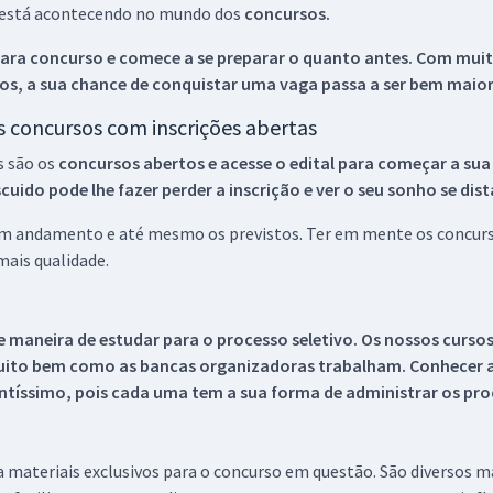
ue está acontecendo no mundo dos
concursos.
ara concurso e comece a se preparar o quanto antes. Com muita
os, a sua chance de conquistar uma vaga passa a ser bem maior
os concursos com inscrições abertas
s são os
concursos abertos e acesse o edital para começar a sua
ido pode lhe fazer perder a inscrição e ver o seu sonho se dis
 em andamento e até mesmo os previstos. Ter em mente os concurso
ais qualidade.
 maneira de estudar para o processo seletivo. Os nossos curso
uito bem como as bancas organizadoras trabalham. Conhecer a
tíssimo, pois cada uma tem a sua forma de administrar os proc
 a materiais exclusivos para o concurso em questão. São diversos 