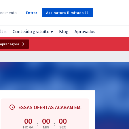
Assinatura
Ilimitada
11
endimento
Entrar
átis
Conteúdo gratuito
Blog
Aprovados
mprar agora
ESSAS OFERTAS ACABAM EM:
00
00
00
:
:
HORA
MIN
SEG