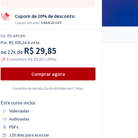
Cupom de 20% de desconto
Cupom ativado:
GRAN20-OFF
De:
R$ 447,80
Por:
R$ 358,24
à vista
R$ 29,85
ou
12x de
Economize R$ 89,56 (-20%)
Comprar agora
Garantia de devolução do dinheiro em 7 dias.
Este curso inclui:
Videoaulas
Audioaulas
PDFs
120 dias para acessar