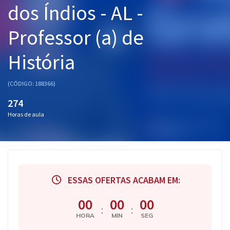
dos Índios - AL -
Pós
Professor (a) de
Graduação
História
OAB
Mentorias
(CÓDIGO: 188366)
274
Questões grátis
Horas de aula
Conteúdo gratuito
Blog
Aprovados
ESSAS OFERTAS ACABAM EM:
Atendimento
00
00
00
:
:
HORA
MIN
SEG