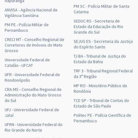
Itapuranga
PM SC - Polícia Militar de Santa
ANVISA - Agência Nacional de
Catarina
Vigilância Sanitária
SEDUC RS - Secretaria de
PM PE - Polícia Militar de
Estado da Educação do Rio
Pernambuco
Grande do Sul
CRECI MT - Conselho Regional de
SEJUS ES - Secretaria da Justiça
Corretores de Imóveis do Mato
do Espírito Santo
Grosso
TJ BA - Tribunal de Justiça do
Universidade Federal de
Estado da Bahia
Catalão - UFCAT
TRF 3 - Tribunal Regional Federal
UFR - Universidade Federal de
da 3ª Região
Rondonópolis
MP RO - Ministério Público de
CRA MS - Conselho Regional de
Rondônia
Administração do Mato Grosso
do Sul
TCE SP - Tribunal de Contas do
Estado de São Paulo
UFJ - Universidade Federal de
Jataí
Politec PE - Polícia Científica de
Pernambuco
UFRN - Universidade Federal do
Rio Grande do Norte