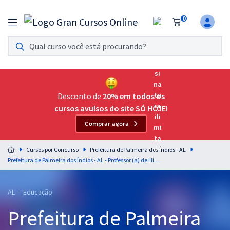
0
Assinatura Ilimitada 11
Acesso a todos os cursos. Teste grátis por 7 dias!
Assinatura OAB Até Passar
Acesso ilimitado a toda preparação para o Exame da
Desconto de
20% em todos os
Ordem, até você passar!
cursos avulsos do site SÓ HOJE!
Comprar agora
Residências Multiprofissionais
Preparação completa e intensiva para as principais
Cursos por Concurso
Prefeitura de Palmeira dos Índios - AL
residências em saúde do Brasil
Prefeitura de Palmeira dos Índios - AL - Professor (a) de História
Concursos
AL - Educação
Assinatura Ilimitada
Prefeitura de Palmeira
Cursos 20% OFF