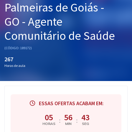
Palmeiras de Goiás -
Pós
GO - Agente
Graduação
Comunitário de Saúde
OAB
Mentorias
(CÓDIGO: 189172)
267
Questões grátis
Horas de aula
Conteúdo gratuito
Blog
Aprovados
ESSAS OFERTAS ACABAM EM:
Atendimento
05
56
42
:
:
HORAS
MIN
SEG