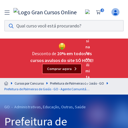
0
Assinatura Ilimitada 11
Acesso a todos os cursos. Teste grátis por 7 dias!
Assinatura OAB Até Passar
Acesso ilimitado a toda preparação para o Exame da
Desconto de
20% em todos os
Ordem, até você passar!
cursos avulsos do site SÓ HOJE!
Comprar agora
Residências Multiprofissionais
Preparação completa e intensiva para as principais
Cursos por Concurso
Prefeitura de Palmeiras de Goiás - GO
residências em saúde do Brasil
Prefeitura de Palmeiras de Goiás - GO - Agente Comunitário de Saúde
Concursos
GO - Administrativas, Educação, Outras, Saúde
Assinatura Ilimitada
Prefeitura de
Cursos 20% OFF