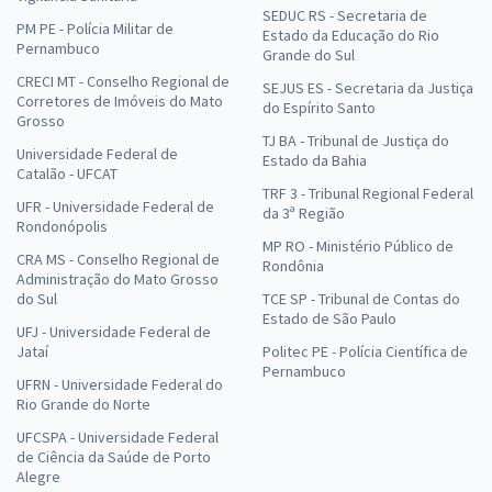
SEDUC RS - Secretaria de
PM PE - Polícia Militar de
Estado da Educação do Rio
Pernambuco
Grande do Sul
CRECI MT - Conselho Regional de
SEJUS ES - Secretaria da Justiça
Corretores de Imóveis do Mato
do Espírito Santo
Grosso
TJ BA - Tribunal de Justiça do
Universidade Federal de
Estado da Bahia
Catalão - UFCAT
TRF 3 - Tribunal Regional Federal
UFR - Universidade Federal de
da 3ª Região
Rondonópolis
MP RO - Ministério Público de
CRA MS - Conselho Regional de
Rondônia
Administração do Mato Grosso
do Sul
TCE SP - Tribunal de Contas do
Estado de São Paulo
UFJ - Universidade Federal de
Jataí
Politec PE - Polícia Científica de
Pernambuco
UFRN - Universidade Federal do
Rio Grande do Norte
UFCSPA - Universidade Federal
de Ciência da Saúde de Porto
Alegre