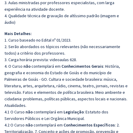
3. Aulas ministradas por professores especialistas, com larga
experiência na atividade docente.
4. Qualidade técnica de gravação de altíssimo padrão (imagem e
áudio)
Mais Detalhes:
1. Curso baseado no Edital nº 01/2023.
2. Serão abordados os tópicos relevantes (não necessariamente
todos) a critério dos professores.
3. Carga horária prevista: videoaulas 628.
4. O Curso
não
contemplará em
Conhecimentos
Gerais
: História,
geografia e economia do Estado de Goiás e do município de
Palmeiras de Goiás - GO. Cultura e sociedade brasileira: música,
literatura, artes, arquitetura, rádio, cinema, teatro, jornais, revistas e
televisão. Fatos e elementos de política brasileira. Meio ambiente e
cidadania: problemas, políticas públicas, aspectos locais e nacionais.
Atualidades.
4.1 O Curso
não
contemplará em
Legislação
: Estatuto dos
Servidores Públicos e Lei Orgânica Municipal.
4.2 O Curso
não
contemplará em
Conhecimentos
Específicos
: 2.
Territorialização. 7. Conceito e ações de promoção, prevenção e