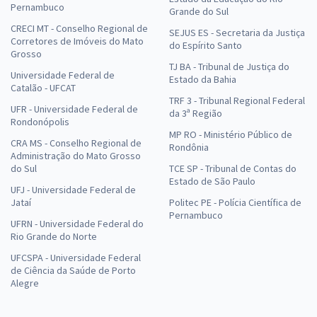
Pernambuco
Grande do Sul
CRECI MT - Conselho Regional de
SEJUS ES - Secretaria da Justiça
Corretores de Imóveis do Mato
do Espírito Santo
Grosso
TJ BA - Tribunal de Justiça do
Universidade Federal de
Estado da Bahia
Catalão - UFCAT
TRF 3 - Tribunal Regional Federal
UFR - Universidade Federal de
da 3ª Região
Rondonópolis
MP RO - Ministério Público de
CRA MS - Conselho Regional de
Rondônia
Administração do Mato Grosso
do Sul
TCE SP - Tribunal de Contas do
Estado de São Paulo
UFJ - Universidade Federal de
Jataí
Politec PE - Polícia Científica de
Pernambuco
UFRN - Universidade Federal do
Rio Grande do Norte
UFCSPA - Universidade Federal
de Ciência da Saúde de Porto
Alegre