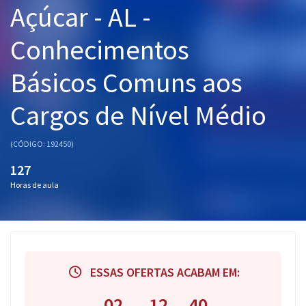
Açúcar - AL -
Pós
Conhecimentos
Graduação
Básicos Comuns aos
OAB
Cargos de Nível Médio
Mentorias
Questões grátis
(CÓDIGO: 192450)
127
Conteúdo gratuito
Horas de aula
Blog
Aprovados
Atendimento
ESSAS OFERTAS ACABAM EM:
02
12
39