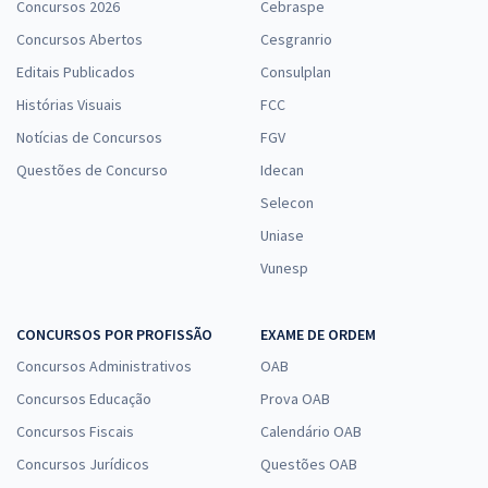
Concursos 2026
Cebraspe
Concursos Abertos
Cesgranrio
Editais Publicados
Consulplan
Histórias Visuais
FCC
Notícias de Concursos
FGV
Questões de Concurso
Idecan
Selecon
Uniase
Vunesp
CONCURSOS POR PROFISSÃO
EXAME DE ORDEM
Concursos Administrativos
OAB
Concursos Educação
Prova OAB
Concursos Fiscais
Calendário OAB
Concursos Jurídicos
Questões OAB