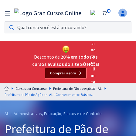
0
Assinatura Ilimitada 11
Acesso a todos os cursos. Teste grátis por 7 dias!
Assinatura OAB Até Passar
Acesso ilimitado a toda preparação para o Exame da
Desconto de
20% em todos os
Ordem, até você passar!
cursos avulsos do site SÓ HOJE!
Comprar agora
Residências Multiprofissionais
Preparação completa e intensiva para as principais
Cursos por Concurso
Prefeitura de Pão de Açúcar - AL
residências em saúde do Brasil
Prefeitura de Pão de Açúcar - AL - Conhecimentos Básicos Comuns aos Cargos de Nível Médio
Concursos
AL - Administrativas, Educação, Fiscais e de Controle
Assinatura Ilimitada
Prefeitura de Pão de
Cursos 20% OFF