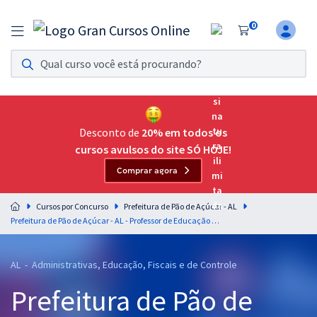
0
Assinatura Ilimitada 11
Acesso a todos os cursos. Teste grátis por 7 dias!
Assinatura OAB Até Passar
Acesso ilimitado a toda preparação para o Exame da
Desconto de
20% em todos os
Ordem, até você passar!
cursos avulsos do site SÓ HOJE!
Comprar agora
Residências Multiprofissionais
Preparação completa e intensiva para as principais
Cursos por Concurso
Prefeitura de Pão de Açúcar - AL
residências em saúde do Brasil
Prefeitura de Pão de Açúcar - AL - Professor de Educação Física
Concursos
AL - Administrativas, Educação, Fiscais e de Controle
Assinatura Ilimitada
Prefeitura de Pão de
Cursos 20% OFF