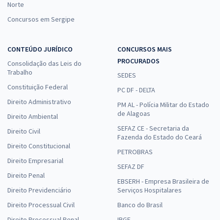
Norte
Concursos em Sergipe
CONTEÚDO JURÍDICO
CONCURSOS MAIS
PROCURADOS
Consolidação das Leis do
Trabalho
SEDES
Constituição Federal
PC DF - DELTA
Direito Administrativo
PM AL - Polícia Militar do Estado
de Alagoas
Direito Ambiental
SEFAZ CE - Secretaria da
Direito Civil
Fazenda do Estado do Ceará
Direito Constitucional
PETROBRAS
Direito Empresarial
SEFAZ DF
Direito Penal
EBSERH - Empresa Brasileira de
Direito Previdenciário
Serviços Hospitalares
Direito Processual Civil
Banco do Brasil
Direito Processual Penal
IBGE