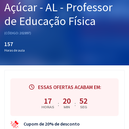
Açúcar - AL - Professor
Pós
de Educação Física
Graduação
OAB
(CÓDIGO: 202897)
157
Mentorias
Horas de aula
Questões grátis
Conteúdo gratuito
Blog
ESSAS OFERTAS ACABAM EM:
Aprovados
17
20
51
:
:
HORAS
MIN
SEG
Atendimento
Cupom de 20% de desconto