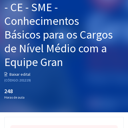
- CE - SME -
Pós
Conhecimentos
Graduação
Básicos para os Cargos
OAB
de Nível Médio com a
Mentorias
Equipe Gran
Questões grátis
Conteúdo gratuito
Baixar edital
(CÓDIGO: 201219)
Blog
248
Aprovados
Horas de aula
Atendimento