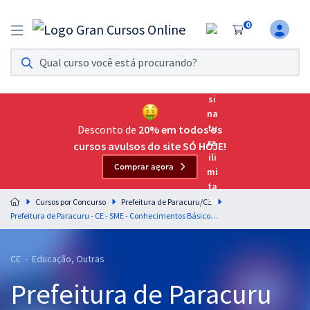
0
Assinatura Ilimitada 11
Acesso a todos os cursos. Teste grátis por 7 dias!
Assinatura OAB Até Passar
Acesso ilimitado a toda preparação para o Exame da
Desconto de
20% em todos os
Ordem, até você passar!
cursos avulsos do site SÓ HOJE!
Comprar agora
Residências Multiprofissionais
Preparação completa e intensiva para as principais
Cursos por Concurso
Prefeitura de Paracuru/CE
residências em saúde do Brasil
Prefeitura de Paracuru - CE - SME - Conhecimentos Básicos para os Cargos de Nível Médio com a Equipe Gran
Concursos
CE - Educação, Outras
Assinatura Ilimitada
Prefeitura de Paracuru
Cursos 20% OFF