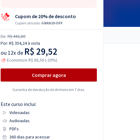
Cupom de 20% de desconto
Cupom ativado:
GRAN20-OFF
De:
R$ 442,80
Por:
R$ 354,24
à vista
R$ 29,52
ou
12x de
Economize R$ 88,56 (-20%)
Comprar agora
Garantia de devolução do dinheiro em 7 dias.
Este curso inclui:
Videoaulas
Audioaulas
PDFs
360 dias para acessar