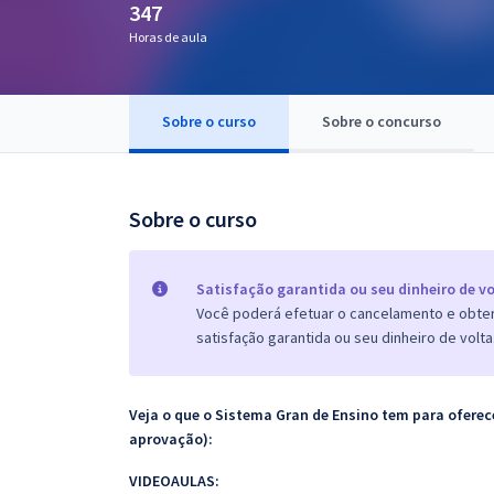
347
Pós
Horas de aula
Graduação
Sobre o curso
Sobre o concurso
OAB
Mentorias
Sobre o curso
Questões grátis
Conteúdo gratuito
Satisfação garantida ou seu dinheiro de vo
Você poderá efetuar o cancelamento e obter 
Blog
satisfação garantida ou seu dinheiro de volta
Aprovados
Veja o que o Sistema Gran de Ensino tem para ofer
Atendimento
aprovação):
VIDEOAULAS: