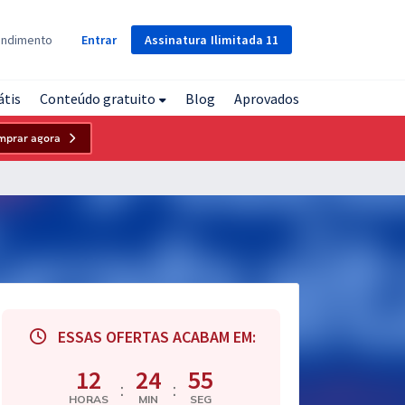
Assinatura
Ilimitada
11
endimento
Entrar
átis
Conteúdo gratuito
Blog
Aprovados
mprar agora
ESSAS OFERTAS ACABAM EM:
12
24
54
:
:
HORAS
MIN
SEG