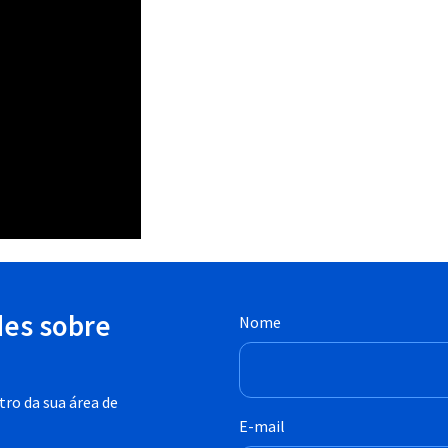
des sobre
Nome
ro da sua área de
E-mail