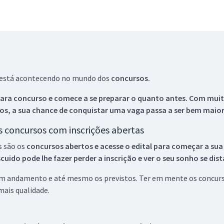
ue está acontecendo no mundo dos
concursos.
ara concurso e comece a se preparar o quanto antes. Com muita
os, a sua chance de conquistar uma vaga passa a ser bem maior
os concursos com inscrições abertas
s são os
concursos abertos e acesse o edital para começar a sua
ido pode lhe fazer perder a inscrição e ver o seu sonho se dis
 em andamento e até mesmo os previstos. Ter em mente os concurso
ais qualidade.