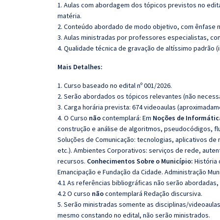
1. Aulas com abordagem dos tópicos previstos no edita
matéria.
2. Conteúdo abordado de modo objetivo, com ênfase n
3. Aulas ministradas por professores especialistas, co
4. Qualidade técnica de gravação de altíssimo padrão 
Mais Detalhes:
1. Curso baseado no edital nº 001/2026.
2. Serão abordados os tópicos relevantes (não necessa
3. Carga horária prevista: 674 videoaulas (aproximadam
4. O Curso
não
contemplará: Em
Noções de Informátic
construção e análise de algoritmos, pseudocódigos, fl
Soluções de Comunicação: tecnologias, aplicativos de
etc.). Ambientes Corporativos: serviços de rede, aute
recursos.
Conhecimentos Sobre o Município:
História
Emancipação e Fundação da Cidade. Administração Muni
4.1 As referências bibliográficas não serão abordadas,
4.2 O curso
não
contemplará Redação discursiva.
5. Serão ministradas somente as disciplinas/videoaula
mesmo constando no edital, não serão ministrados.