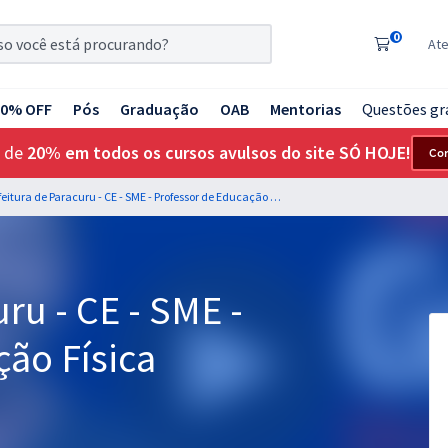
0
At
20% OFF
Pós
Graduação
OAB
Mentorias
Questões gr
 de
20% em todos os cursos avulsos do site SÓ HOJE!
Co
Prefeitura de Paracuru - CE - SME - Professor de Educação Física
ru - CE - SME -
ão Física