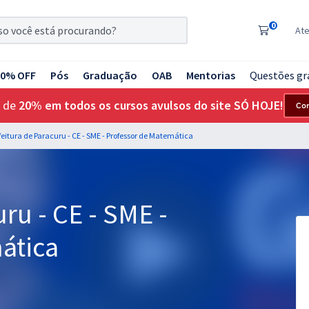
0
At
20% OFF
Pós
Graduação
OAB
Mentorias
Questões gr
 de
20% em todos os cursos avulsos do site SÓ HOJE!
Co
feitura de Paracuru - CE - SME - Professor de Matemática
ru - CE - SME -
ática