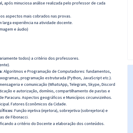
l, após minuciosa análise realizada pelo professor de cada
os aspectos mais cobrados nas provas.
m larga experiência na atividade docente.
(imagem e áudio)
riamente todos) a critério dos professores.
ente).
a
: Algoritmos e Programação de Computadores: fundamentos,
uxogramas, programação estruturada (Python, JavaScript etc.).
 mensageria e comunicação (WhatsApp, Telegram, Skype, Discord
nticação e autorização, domínio, compartilhamento de pastas e
 de Paracuru. Aspectos geográficos e Municípios circunvizinhos.
cipal. Fatores Econômicos da Cidade.
íficos:
Função injetiva (injetora), sobrejetiva (sobrejetora) e
cias de Fibonacci.
 ficando a critério do Docente a elaboração dos conteúdos.