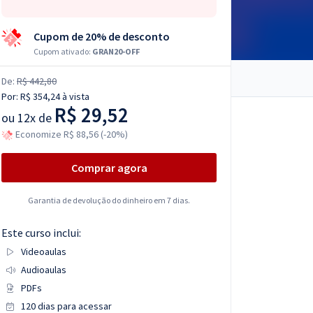
Cupom de 20% de desconto
Cupom ativado:
GRAN20-OFF
De:
R$ 442,80
Por:
R$ 354,24
à vista
R$ 29,52
ou
12x de
Economize R$ 88,56 (-20%)
Comprar agora
Garantia de devolução do dinheiro em 7 dias.
Este curso inclui:
Videoaulas
Audioaulas
PDFs
120 dias para acessar