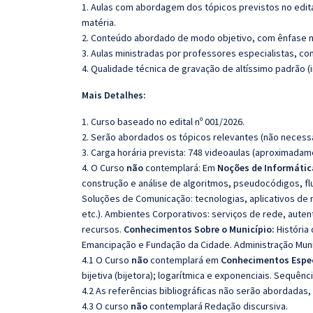
1. Aulas com abordagem dos tópicos previstos no edita
matéria.
2. Conteúdo abordado de modo objetivo, com ênfase n
3. Aulas ministradas por professores especialistas, co
4. Qualidade técnica de gravação de altíssimo padrão 
Mais Detalhes:
1. Curso baseado no edital nº 001/2026.
2. Serão abordados os tópicos relevantes (não necessa
3. Carga horária prevista: 748 videoaulas (aproximadam
4. O Curso
não
contemplará: Em
Noções de Informátic
construção e análise de algoritmos, pseudocódigos, fl
Soluções de Comunicação: tecnologias, aplicativos de
etc.). Ambientes Corporativos: serviços de rede, aute
recursos.
Conhecimentos Sobre o Município:
História
Emancipação e Fundação da Cidade. Administração Muni
4.1 O Curso
não
contemplará em
Conhecimentos Espec
bijetiva (bijetora); logarítmica e exponenciais. Sequên
4.2 As referências bibliográficas não serão abordadas,
4.3 O curso
não
contemplará Redação discursiva.