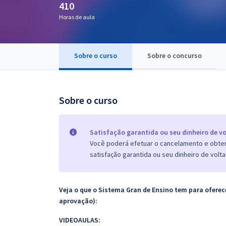
410
Pós
Horas de aula
Graduação
Sobre o curso
Sobre o concurso
OAB
Mentorias
Sobre o curso
Questões grátis
Conteúdo gratuito
Satisfação garantida ou seu dinheiro de vo
Você poderá efetuar o cancelamento e obter 
Blog
satisfação garantida ou seu dinheiro de volta
Aprovados
Veja o que o Sistema Gran de Ensino tem para ofer
Atendimento
aprovação):
VIDEOAULAS: