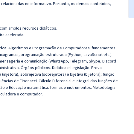
s relacionadas no informativo. Portanto, os demais conteúdos,
 com amplos recursos didáticos.
ira acelerada.
tica
: Algoritmos e Programação de Computadores: fundamentos,
uxogramas, programação estruturada (Python, JavaScript etc.).
 mensageria e comunicação (WhatsApp, Telegram, Skype, Discord
nistrativo. Órgãos públicos. Didática e Legislação. Prova
a (injetora), sobrejetiva (sobrejetora) e bijetiva (bijetora); função
ncias de Fibonacci. Cálculo Diferencial e Integral das funções de
ação e Educação matemática: formas e instrumentos. Metodologia
lculadora e computador.