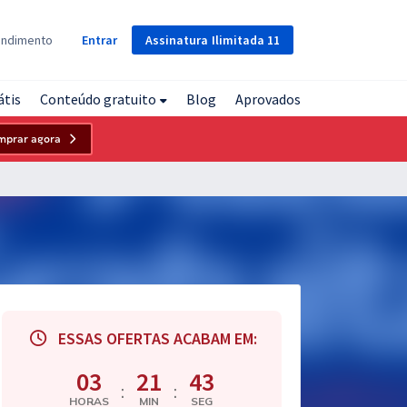
Assinatura
Ilimitada
11
endimento
Entrar
átis
Conteúdo gratuito
Blog
Aprovados
mprar agora
ESSAS OFERTAS ACABAM EM:
03
21
42
:
:
HORAS
MIN
SEG