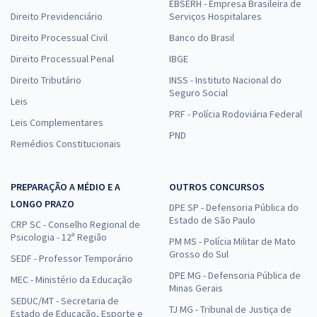
EBSERH - Empresa Brasileira de
Direito Previdenciário
Serviços Hospitalares
Direito Processual Civil
Banco do Brasil
Direito Processual Penal
IBGE
Direito Tributário
INSS - Instituto Nacional do
Seguro Social
Leis
PRF - Polícia Rodoviária Federal
Leis Complementares
PND
Remédios Constitucionais
PREPARAÇÃO A MÉDIO E A
OUTROS CONCURSOS
LONGO PRAZO
DPE SP - Defensoria Pública do
Estado de São Paulo
CRP SC - Conselho Regional de
Psicologia - 12ª Região
PM MS - Polícia Militar de Mato
Grosso do Sul
SEDF - Professor Temporário
DPE MG - Defensoria Pública de
MEC - Ministério da Educação
Minas Gerais
SEDUC/MT - Secretaria de
TJ MG - Tribunal de Justiça de
Estado de Educação, Esporte e