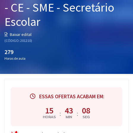
- CE - SME - Secretário
Pós
Escolar
Graduação
OAB
Baixar edital
(CÓDIGO: 201210)
Mentorias
279
Horas de aula
Questões grátis
Conteúdo gratuito
Blog
ESSAS OFERTAS ACABAM EM:
Aprovados
15
43
07
:
:
Atendimento
HORAS
MIN
SEG