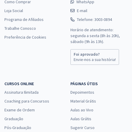
Como Comprar
WhatsApp
Loja Social
E-mail
Programa de Afiliados
Telefone: 3003-0894
Trabalhe Conosco
Horário de atendimento:
segunda a sexta (8h às 20h),
Preferência de Cookies
sábado (9h às 13h).
Foi aprovado?
Envie-nos a sua história!
CURSOS ONLINE
PÁGINAS ÚTEIS
Assinatura Ilimitada
Depoimentos
Coaching para Concursos
Material Grátis
Exame de Ordem
Aulas ao Vivo
Graduação
Aulas Grátis
Pós-Graduação
Sugerir Curso