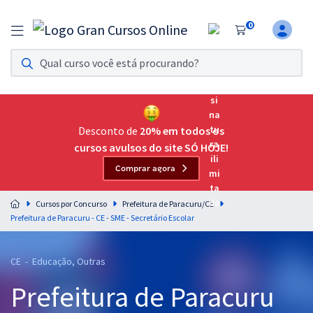
0
Assinatura Ilimitada 11
Acesso a todos os cursos. Teste grátis por 7 dias!
Assinatura OAB Até Passar
Acesso ilimitado a toda preparação para o Exame da
Desconto de
20% em todos os
Ordem, até você passar!
cursos avulsos do site SÓ HOJE!
Comprar agora
Residências Multiprofissionais
Preparação completa e intensiva para as principais
Cursos por Concurso
Prefeitura de Paracuru/CE
residências em saúde do Brasil
Prefeitura de Paracuru - CE - SME - Secretário Escolar
Concursos
CE - Educação, Outras
Assinatura Ilimitada
Prefeitura de Paracuru
Cursos 20% OFF