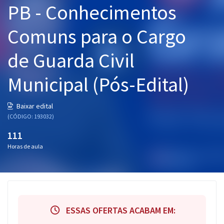
PB - Conhecimentos
Pós
Comuns para o Cargo
Graduação
de Guarda Civil
OAB
Municipal (Pós-Edital)
Mentorias
Questões grátis
Baixar edital
(CÓDIGO: 193032)
Conteúdo gratuito
111
Blog
Horas de aula
Aprovados
Atendimento
ESSAS OFERTAS ACABAM EM: