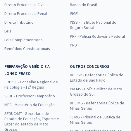
Direito Processual Civil
Banco do Brasil
Direito Processual Penal
IBGE
Direito Tributário
INSS - Instituto Nacional do
Seguro Social
Leis
PRF - Polícia Rodoviária Federal
Leis Complementares
PND
Remédios Constitucionais
PREPARAÇÃO A MÉDIO E A
OUTROS CONCURSOS
LONGO PRAZO
DPE SP - Defensoria Pública do
Estado de São Paulo
CRP SC - Conselho Regional de
Psicologia - 12ª Região
PM MS - Polícia Militar de Mato
Grosso do Sul
SEDF - Professor Temporário
DPE MG - Defensoria Pública de
MEC - Ministério da Educação
Minas Gerais
SEDUC/MT - Secretaria de
TJ MG - Tribunal de Justiça de
Estado de Educação, Esporte e
Minas Gerais
Lazer do estado de Mato
Grosso
CGDF - Controladoria Geral do