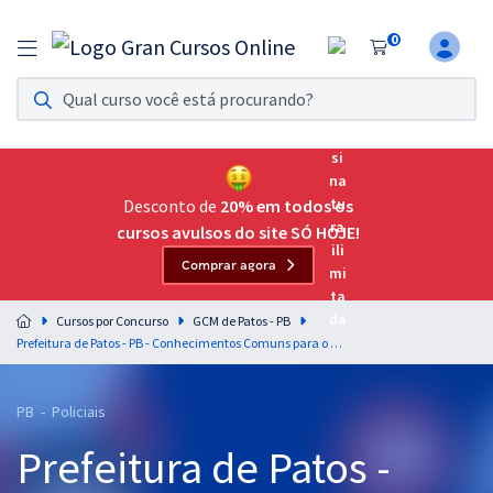
0
Assinatura Ilimitada 11
Acesso a todos os cursos. Teste grátis por 7 dias!
Assinatura OAB Até Passar
Acesso ilimitado a toda preparação para o Exame da
Desconto de
20% em todos os
Ordem, até você passar!
cursos avulsos do site SÓ HOJE!
Comprar agora
Residências Multiprofissionais
Preparação completa e intensiva para as principais
Cursos por Concurso
GCM de Patos - PB
residências em saúde do Brasil
Prefeitura de Patos - PB - Conhecimentos Comuns para o Cargo de Guarda Civil Municipal (Pós-Edital)
Concursos
PB - Policiais
Assinatura Ilimitada
Prefeitura de Patos -
Cursos 20% OFF