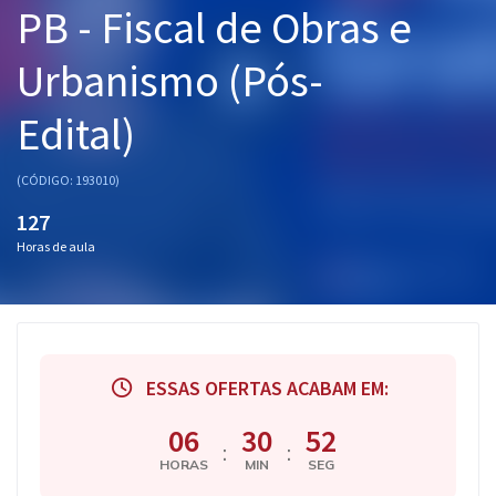
PB - Fiscal de Obras e
Pós
Urbanismo (Pós-
Graduação
Edital)
OAB
Mentorias
(CÓDIGO: 193010)
127
Questões grátis
Horas de aula
Conteúdo gratuito
Blog
Aprovados
ESSAS OFERTAS ACABAM EM:
Atendimento
06
30
52
:
:
HORAS
MIN
SEG