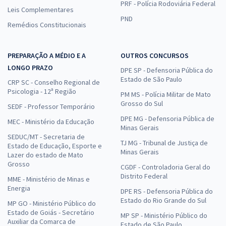
PRF - Polícia Rodoviária Federal
Leis Complementares
PND
Remédios Constitucionais
PREPARAÇÃO A MÉDIO E A
OUTROS CONCURSOS
LONGO PRAZO
DPE SP - Defensoria Pública do
Estado de São Paulo
CRP SC - Conselho Regional de
Psicologia - 12ª Região
PM MS - Polícia Militar de Mato
Grosso do Sul
SEDF - Professor Temporário
DPE MG - Defensoria Pública de
MEC - Ministério da Educação
Minas Gerais
SEDUC/MT - Secretaria de
TJ MG - Tribunal de Justiça de
Estado de Educação, Esporte e
Minas Gerais
Lazer do estado de Mato
Grosso
CGDF - Controladoria Geral do
Distrito Federal
MME - Ministério de Minas e
Energia
DPE RS - Defensoria Pública do
Estado do Rio Grande do Sul
MP GO - Ministério Público do
Estado de Goiás - Secretário
MP SP - Ministério Público do
Auxiliar da Comarca de
Estado de São Paulo