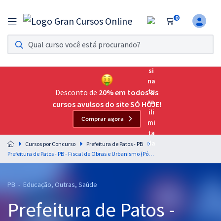
0
Assinatura Ilimitada 11
Acesso a todos os cursos. Teste grátis por 7 dias!
Assinatura OAB Até Passar
Acesso ilimitado a toda preparação para o Exame da
Desconto de
20% em todos os
Ordem, até você passar!
cursos avulsos do site SÓ HOJE!
Comprar agora
Residências Multiprofissionais
Preparação completa e intensiva para as principais
Cursos por Concurso
Prefeitura de Patos - PB
residências em saúde do Brasil
Prefeitura de Patos - PB - Fiscal de Obras e Urbanismo (Pós-Edital)
Concursos
PB - Educação, Outras, Saúde
Assinatura Ilimitada
Prefeitura de Patos -
Cursos 20% OFF