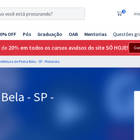
0
At
20% OFF
Pós
Graduação
OAB
Mentorias
Questões gr
 de
20% em todos os cursos avulsos do site SÓ HOJE!
Co
refeitura de Pedra Bela - SP - Motorista
Bela - SP -