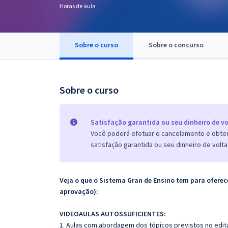
Horas de aula
Pós
Graduação
Sobre o curso
Sobre o concurso
OAB
Mentorias
Sobre o curso
Questões grátis
Satisfação garantida ou seu dinheiro de vo
Conteúdo gratuito
Você poderá efetuar o cancelamento e obter 
satisfação garantida ou seu dinheiro de volta
Blog
Aprovados
Veja o que o Sistema Gran de Ensino tem para ofer
aprovação):
Atendimento
VIDEOAULAS AUTOSSUFICIENTES:
1. Aulas com abordagem dos tópicos previstos no edita