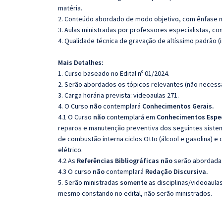
matéria.
2. Conteúdo abordado de modo objetivo, com ênfase n
3. Aulas ministradas por professores especialistas, co
4. Qualidade técnica de gravação de altíssimo padrão 
Mais Detalhes:
1. Curso baseado no Edital nº 01/2024.
2. Serão abordados os tópicos relevantes (não necessa
3. Carga horária prevista: videoaulas 271.
4. O Curso
não
contemplará
Conhecimentos Gerais.
4.1 O Curso
não
contemplará em
Conhecimentos Espec
reparos e manutenção preventiva dos seguintes siste
de combustão interna ciclos Otto (álcool e gasolina) e
elétrico.
4.2 As
Referências
Bibliográficas
não
serão abordadas
4.3 O curso
não
contemplará
Redação
Discursiva.
5. Serão ministradas
somente
as disciplinas/videoaula
mesmo constando no edital, não serão ministrados.