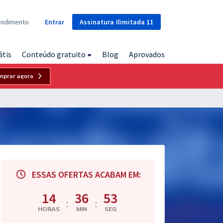
Assinatura
Ilimitada
11
endimento
Entrar
átis
Conteúdo gratuito
Blog
Aprovados
mprar agora
ESSAS OFERTAS ACABAM EM:
14
36
52
:
:
HORAS
MIN
SEG