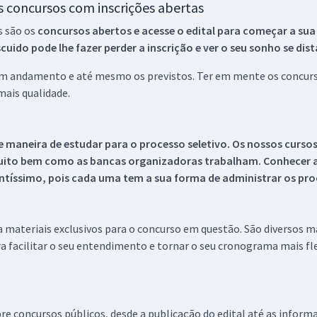
os concursos com inscrições abertas
s são os
concursos abertos e acesse o edital para começar a sua
ido pode lhe fazer perder a inscrição e ver o seu sonho se dis
 em andamento e até mesmo os previstos. Ter em mente os concurso
ais qualidade.
 maneira de estudar para o processo seletivo. Os nossos curso
uito bem como as bancas organizadoras trabalham. Conhecer a
tíssimo, pois cada uma tem a sua forma de administrar os proc
 a materiais exclusivos para o concurso em questão. São diversos 
a facilitar o seu entendimento e tornar o seu cronograma mais fle
re concursos públicos, desde a publicação do edital até as inform