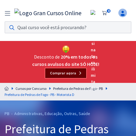
0
Assinatura Ilimitada 11
Acesso a todos os cursos. Teste grátis por 7 dias!
Assinatura OAB Até Passar
Acesso ilimitado a toda preparação para o Exame da
Desconto de
20% em todos os
Ordem, até você passar!
cursos avulsos do site SÓ HOJE!
Comprar agora
Residências Multiprofissionais
Preparação completa e intensiva para as principais
Cursos por Concurso
Prefeitura de Pedras de Fogo - PB
residências em saúde do Brasil
Prefeitura de Pedras de Fogo - PB - Motorista D
Concursos
PB - Administrativas, Educação, Outras, Saúde
Assinatura Ilimitada
Prefeitura de Pedras
Cursos 20% OFF