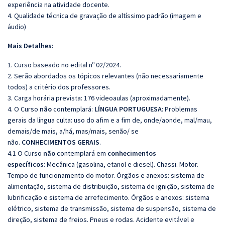
experiência na atividade docente.
4. Qualidade técnica de gravação de altíssimo padrão (imagem e
áudio)
Mais Detalhes:
1. Curso baseado no edital nº 02/2024.
2. Serão abordados os tópicos relevantes (não necessariamente
todos) a critério dos professores.
3. Carga horária prevista: 176 videoaulas (aproximadamente).
4. O Curso
não
contemplará:
LÍNGUA PORTUGUESA
: Problemas
gerais da língua culta: uso do afim e a fim de, onde/aonde, mal/mau,
demais/de mais, a/há, mas/mais, senão/ se
não.
CONHECIMENTOS GERAIS
.
4.1 O Curso
não
contemplará em
conhecimentos
específicos
: Mecânica (gasolina, etanol e diesel). Chassi. Motor.
Tempo de funcionamento do motor. Órgãos e anexos: sistema de
alimentação, sistema de distribuição, sistema de ignição, sistema de
lubrificação e sistema de arrefecimento. Órgãos e anexos: sistema
elétrico, sistema de transmissão, sistema de suspensão, sistema de
direção, sistema de freios. Pneus e rodas. Acidente evitável e