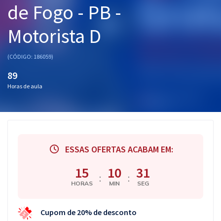
de Fogo - PB -
Pós
Motorista D
Graduação
OAB
(CÓDIGO: 186059)
89
Mentorias
Horas de aula
Questões grátis
Conteúdo gratuito
Blog
ESSAS OFERTAS ACABAM EM:
Aprovados
15
10
31
:
:
HORAS
MIN
SEG
Atendimento
Cupom de 20% de desconto