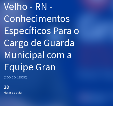
Velho - RN -
Pós
Conhecimentos
Graduação
Específicos Para o
OAB
Cargo de Guarda
Mentorias
Municipal com a
Questões grátis
Conteúdo gratuito
Equipe Gran
Blog
(CÓDIGO: 185050)
Aprovados
28
Horas de aula
Atendimento