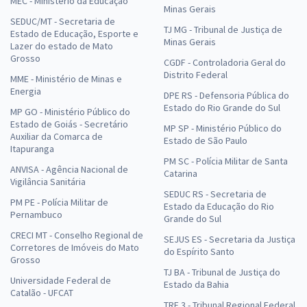
MEC - Ministério da Educação
Minas Gerais
SEDUC/MT - Secretaria de
TJ MG - Tribunal de Justiça de
Estado de Educação, Esporte e
Minas Gerais
Lazer do estado de Mato
Grosso
CGDF - Controladoria Geral do
Distrito Federal
MME - Ministério de Minas e
Energia
DPE RS - Defensoria Pública do
Estado do Rio Grande do Sul
MP GO - Ministério Público do
Estado de Goiás - Secretário
MP SP - Ministério Público do
Auxiliar da Comarca de
Estado de São Paulo
Itapuranga
PM SC - Polícia Militar de Santa
ANVISA - Agência Nacional de
Catarina
Vigilância Sanitária
SEDUC RS - Secretaria de
PM PE - Polícia Militar de
Estado da Educação do Rio
Pernambuco
Grande do Sul
CRECI MT - Conselho Regional de
SEJUS ES - Secretaria da Justiça
Corretores de Imóveis do Mato
do Espírito Santo
Grosso
TJ BA - Tribunal de Justiça do
Universidade Federal de
Estado da Bahia
Catalão - UFCAT
TRF 3 - Tribunal Regional Federal