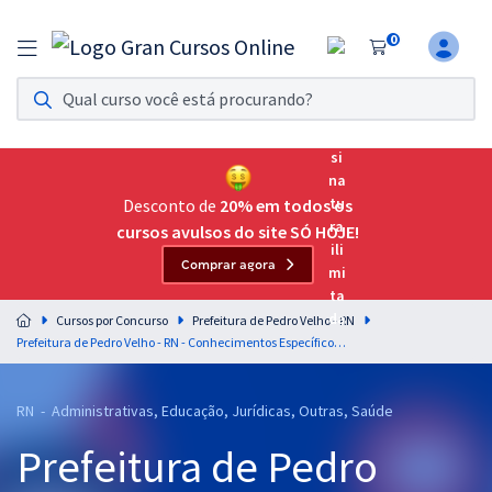
0
Assinatura Ilimitada 11
Acesso a todos os cursos. Teste grátis por 7 dias!
Assinatura OAB Até Passar
Acesso ilimitado a toda preparação para o Exame da
Desconto de
20% em todos os
Ordem, até você passar!
cursos avulsos do site SÓ HOJE!
Comprar agora
Residências Multiprofissionais
Preparação completa e intensiva para as principais
Cursos por Concurso
Prefeitura de Pedro Velho - RN
residências em saúde do Brasil
Prefeitura de Pedro Velho - RN - Conhecimentos Específicos Para o Cargo de Guarda Municipal com a Equipe Gran
Concursos
RN - Administrativas, Educação, Jurídicas, Outras, Saúde
Assinatura Ilimitada
Prefeitura de Pedro
Cursos 20% OFF