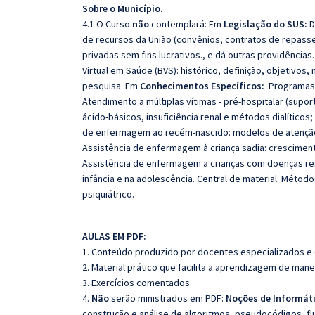
Sobre o Município.
4.1 O Curso
não
contemplará: Em
Legislação do SUS:
D
de recursos da União (convênios, contratos de repasse
privadas sem fins lucrativos., e dá outras providências
Virtual em Saúde (BVS): histórico, definição, objetivo
pesquisa. Em
Conhecimentos Específicos:
Programas 
Atendimento a múltiplas vítimas - pré-hospitalar (supor
ácido-básicos, insuficiência renal e métodos dialíticos;
de enfermagem ao recém-nascido: modelos de atenção a
Assistência de enfermagem à criança sadia: crescimen
Assistência de enfermagem a crianças com doenças resp
infância e na adolescência. Central de material. Método
psiquiátrico.
AULAS EM PDF:
1. Conteúdo produzido por docentes especializados e
2. Material prático que facilita a aprendizagem de mane
3. Exercícios comentados.
4.
Não
serão ministrados em PDF:
Noções de Informáti
construção e análise de algoritmos, pseudocódigos, fl