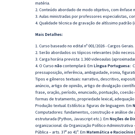
matéria.
2. Conteúdo abordado de modo objetivo, com ênfase n
3. Aulas ministradas por professores especialistas, co
4. Qualidade técnica de gravação de altíssimo padrão 
Mais Detalhes:
1. Curso baseado no edital nº 001/2026 - Cargos Gerais.
2. Serão abordados os tópicos relevantes (não necessa
3. Carga horária prevista: 1.360 videoaulas (aproximad
4. O Curso
não
contemplará: Em
Língua Portuguesa:
Co
pressuposição, inferência, ambiguidade, ironia, figurat
Tipos e gêneros textuais: narrativo, descritivo, exposit
anúncio, artigo de opinião, artigo de divulgação científi
frase, oração, período, enunciado, pontuação, coesão e
formas de tratamento, propriedade lexical, adequação 
Produção textual. Estilística: figuras de linguagem. Em
N
Computadores: fundamentos, construção e análise de
estruturada (Python, Javascript etc.). Em
Noções de Dir
organizacional. da Organização Político-Administrativa – 
Pública – arts. 37º ao 41º. Em
Matemática e Raciocínio 