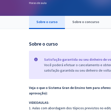
Horas de aula
Pós
Graduação
Sobre o curso
Sobre o concurso
OAB
Mentorias
Sobre o curso
Questões grátis
Satisfação garantida ou seu dinheiro de vo
Conteúdo gratuito
Você poderá efetuar o cancelamento e obter 
satisfação garantida ou seu dinheiro de volta
Blog
Aprovados
Veja o que o Sistema Gran de Ensino tem para ofer
aprovação):
Atendimento
VIDEOAULAS:
1. Aulas com abordagem dos tópicos previstos no edita