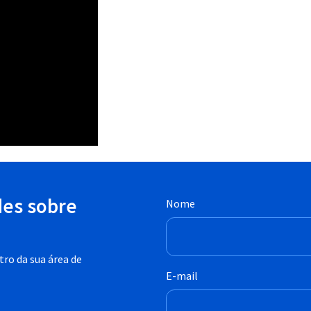
des sobre
Nome
ro da sua área de
E-mail