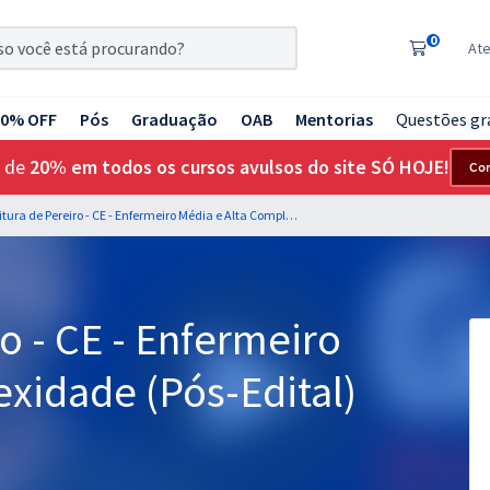
0
At
20% OFF
Pós
Graduação
OAB
Mentorias
Questões gr
 de
20% em todos os cursos avulsos do site SÓ HOJE!
Co
Prefeitura de Pereiro - CE - Enfermeiro Média e Alta Complexidade (Pós-Edital)
o - CE - Enfermeiro
xidade (Pós-Edital)