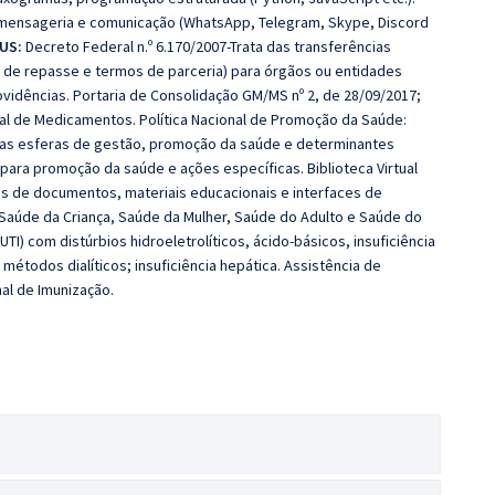
 mensageria e comunicação (WhatsApp, Telegram, Skype, Discord
SUS:
Decreto Federal n.º 6.170/2007-Trata das transferências
s de repasse e termos de parceria) para órgãos ou entidades
rovidências. Portaria de Consolidação GM/MS nº 2, de 28/09/2017;
onal de Medicamentos. Política Nacional de Promoção da Saúde:
s das esferas de gestão, promoção da saúde e determinantes
ara promoção da saúde e ações específicas. Biblioteca Virtual
los de documentos, materiais educacionais e interfaces de
aúde da Criança, Saúde da Mulher, Saúde do Adulto e Saúde do
TI) com distúrbios hidroeletrolíticos, ácido-básicos, insuficiência
e métodos dialíticos; insuficiência hepática. Assistência de
al de Imunização.