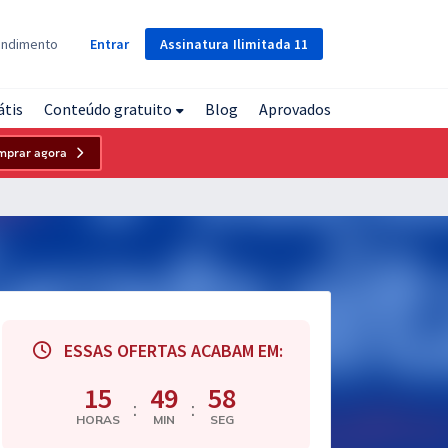
Assinatura
Ilimitada
11
endimento
Entrar
átis
Conteúdo gratuito
Blog
Aprovados
mprar agora
ESSAS OFERTAS ACABAM EM:
15
49
57
:
:
HORAS
MIN
SEG