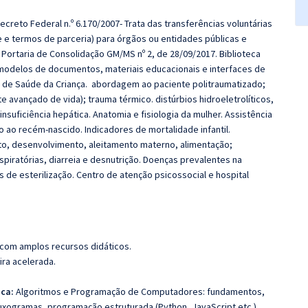
ecreto Federal n.º 6.170/2007- Trata das transferências voluntárias
 e termos de parceria) para órgãos ou entidades públicas e
. Portaria de Consolidação GM/MS nº 2, de 28/09/2017. Biblioteca
s, modelos de documentos, materiais educacionais e interfaces de
de Saúde da Criança. abordagem ao paciente politraumatizado;
te avançado de vida); trauma térmico. distúrbios hidroeletrolíticos,
 insuficiência hepática. Anatomia e fisiologia da mulher. Assistência
o recém-nascido. Indicadores de mortalidade infantil.
to, desenvolvimento, aleitamento materno, alimentação;
iratórias, diarreia e desnutrição. Doenças prevalentes na
s de esterilização. Centro de atenção psicossocial e hospital
 com amplos recursos didáticos.
ira acelerada.
ca:
Algoritmos e Programação de Computadores: fundamentos,
uxogramas, programação estruturada (Python, JavaScript etc.).