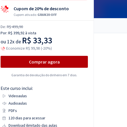
Cupom de 20% de desconto
Cupom ativado:
GRAN20-OFF
De:
R$ 499,90
Por:
R$ 399,92
à vista
R$ 33,33
ou
12x de
Economize R$ 99,98 (-20%)
Comprar agora
Garantia de devolução do dinheiro em 7 dias.
Este curso inclui:
Videoaulas
Audioaulas
PDFs
120 dias para acessar
Download ilimitado das aulas