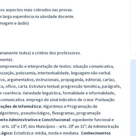
os aspectos mais cobrados nas provas.
m larga experiência na atividade docente.
(imagem e áudio)
riamente todos) a critério dos professores.
amente).
mpreensão e interpretação de textos: situação comunicativa,
ivização, polissemia, intertextualidade, linguagem não-verbal.
ivo, argumentativo, instrucionais, propaganda, editorial, cartaz,
ca, ofício, carta. Estrutura textual: progressão temática, parágrafo,
 coerência. Variedade linguística, formalidade e informalidade,
comunicativa. emprego do sinal indicativo de crase. Pontuação.
oções de Informática:
Algoritmos e Programação de
 algoritmos, pseudocódigos, fluxogramas, programação
eito Administrativo e Constitucional:
expediente funcional e
arts. 18º e 19º; dos Municípios – arts. 29º ao 31º; da Administração
Lógico:
Estatística: média, moda e mediana.
Conhecimentos