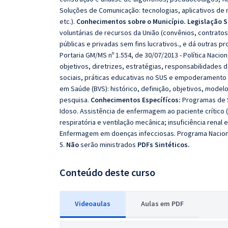
Soluções de Comunicação: tecnologias, aplicativos de
etc.).
Conhecimentos sobre o Município. Legislação 
voluntárias de recursos da União (convênios, contrato
públicas e privadas sem fins lucrativos., e dá outras p
Portaria GM/MS nº 1.554, de 30/07/2013 - Política Naci
objetivos, diretrizes, estratégias, responsabilidade
sociais, práticas educativas no SUS e empoderamento p
em Saúde (BVS): histórico, definição, objetivos, mode
pesquisa.
Conhecimentos Específícos:
Programas de S
Idoso. Assistência de enfermagem ao paciente crítico (U
respiratória e ventilação mecânica; insuficiência renal 
Enfermagem em doenças infecciosas. Programa Nacion
5.
Não
serão ministrados
PDFs Sintéticos.
Conteúdo deste curso
Videoaulas
Aulas em PDF