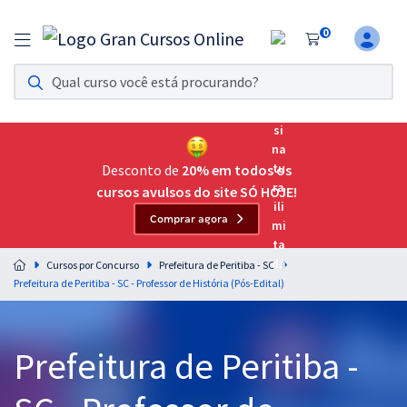
0
Assinatura Ilimitada 11
Acesso a todos os cursos. Teste grátis por 7 dias!
Assinatura OAB Até Passar
Acesso ilimitado a toda preparação para o Exame da
Desconto de
20% em todos os
Ordem, até você passar!
cursos avulsos do site SÓ HOJE!
Comprar agora
Residências Multiprofissionais
Preparação completa e intensiva para as principais
Cursos por Concurso
Prefeitura de Peritiba - SC
residências em saúde do Brasil
Prefeitura de Peritiba - SC - Professor de História (Pós-Edital)
Concursos
Prefeitura de Peritiba -
Assinatura Ilimitada
Cursos 20% OFF