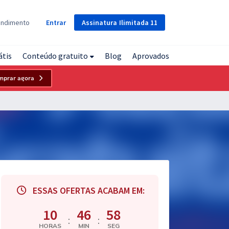
Assinatura
Ilimitada
11
endimento
Entrar
átis
Conteúdo gratuito
Blog
Aprovados
mprar agora
ESSAS OFERTAS ACABAM EM:
10
46
57
:
:
HORAS
MIN
SEG