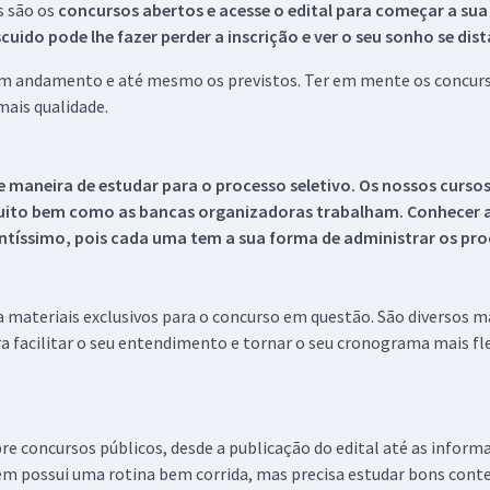
s são os
concursos abertos e acesse o edital para começar a sua
ido pode lhe fazer perder a inscrição e ver o seu sonho se dis
 em andamento e até mesmo os previstos. Ter em mente os concurso
ais qualidade.
 maneira de estudar para o processo seletivo. Os nossos curso
uito bem como as bancas organizadoras trabalham. Conhecer a
tíssimo, pois cada uma tem a sua forma de administrar os proc
 a materiais exclusivos para o concurso em questão. São diversos 
a facilitar o seu entendimento e tornar o seu cronograma mais fle
re concursos públicos, desde a publicação do edital até as inform
em possui uma rotina bem corrida, mas precisa estudar bons conte