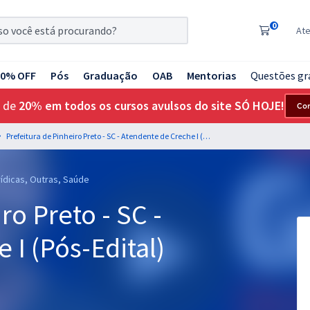
0
At
20% OFF
Pós
Graduação
OAB
Mentorias
Questões gr
 de
20% em todos os cursos avulsos do site SÓ HOJE!
Co
Prefeitura de Pinheiro Preto - SC - Atendente de Creche I (Pós-Edital)
rídicas, Outras, Saúde
ro Preto - SC -
 I (Pós-Edital)