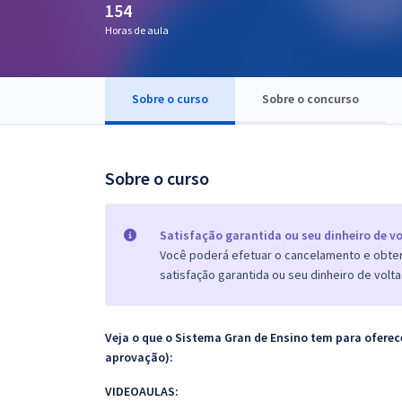
154
Pós
Horas de aula
Graduação
Sobre o curso
Sobre o concurso
OAB
Mentorias
Sobre o curso
Questões grátis
Conteúdo gratuito
Satisfação garantida ou seu dinheiro de vo
Você poderá efetuar o cancelamento e obter 
Blog
satisfação garantida ou seu dinheiro de volta
Aprovados
Veja o que o Sistema Gran de Ensino tem para ofer
Atendimento
aprovação):
VIDEOAULAS: