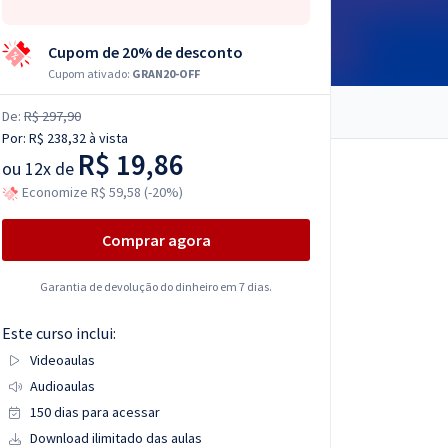
Cupom de 20% de desconto
Cupom ativado:
GRAN20-OFF
De:
R$ 297,90
Por:
R$ 238,32
à vista
R$ 19,86
ou
12x de
Economize R$ 59,58 (-20%)
Comprar agora
Garantia de devolução do dinheiro em 7 dias.
Este curso inclui:
Videoaulas
Audioaulas
150 dias para acessar
Download ilimitado das aulas