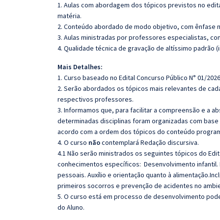
1. Aulas com abordagem dos tópicos previstos no edita
matéria.
2. Conteúdo abordado de modo objetivo, com ênfase n
3. Aulas ministradas por professores especialistas, co
4. Qualidade técnica de gravação de altíssimo padrão (
Mais Detalhes:
1. Curso baseado no Edital Concurso Público N° 01/2026
2. Serão abordados os tópicos mais relevantes de cada
respectivos professores.
3. Informamos que, para facilitar a compreensão e a a
determinadas disciplinas foram organizadas com base n
acordo com a ordem dos tópicos do conteúdo program
4. O curso
não
contemplará Redação discursiva.
4.1 Não serão ministrados os seguintes tópicos do Edit
conhecimentos específicos:
Desenvolvimento infantil.
pessoais. Auxílio e orientação quanto à alimentação.Inc
primeiros socorros e prevenção de acidentes no ambie
5. O curso está em processo de desenvolvimento poden
do Aluno.