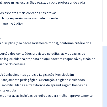
l, após minuciosa análise realizada pelo professor de cada
os aspectos mais cobrados nas provas.
m larga experiência na atividade docente.
imagem e áudio).
.
 disciplina (não necessariamente todos), conforme critério dos
bsorção dos conteúdos previstos no edital, as videoaulas de
a lógica didática proposta pelo(a) docente responsável, e não de
ático do certame.
al: Conhecimentos gerais e Legislação Municipal. Em
Planejamento pedagógico. Orientação à higiene e cuidados
lusão.D
ificuldades e transtornos de aprendizagem.
Noções de
nte escolar.
do ter aulas incluídas ou retiradas para melhor aproveitamento