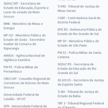
SEDUC/MT - Secretaria de
TJ MG - Tribunal de Justiça de
Estado de Educação, Esporte e
Minas Gerais
Lazer do estado de Mato
Grosso
CGDF - Controladoria Geral do
Distrito Federal
MME - Ministério de Minas e
Energia
DPE RS - Defensoria Pública do
Estado do Rio Grande do Sul
MP GO - Ministério Público do
Estado de Goiás - Secretário
MP SP - Ministério Público do
Auxiliar da Comarca de
Estado de São Paulo
Itapuranga
PM SC - Polícia Militar de Santa
ANVISA - Agência Nacional de
Catarina
Vigilância Sanitária
SEDUC RS - Secretaria de
PM PE - Polícia Militar de
Estado da Educação do Rio
Pernambuco
Grande do Sul
CRECI MT - Conselho Regional de
SEJUS ES - Secretaria da Justiça
Corretores de Imóveis do Mato
do Espírito Santo
Grosso
TJ BA - Tribunal de Justiça do
Universidade Federal de
Estado da Bahia
Catalão - UFCAT
TRF 3 - Tribunal Regional Federal
UFR - Universidade Federal de
da 3ª Região