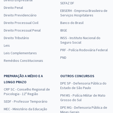
Direito Empresarial
SEFAZ DF
Direito Penal
EBSERH - Empresa Brasileira de
Direito Previdenciário
Serviços Hospitalares
Direito Processual Civil
Banco do Brasil
Direito Processual Penal
IBGE
Direito Tributário
INSS - Instituto Nacional do
Seguro Social
Leis
PRF - Polícia Rodoviária Federal
Leis Complementares
PND
Remédios Constitucionais
PREPARAÇÃO A MÉDIO E A
OUTROS CONCURSOS
LONGO PRAZO
DPE SP - Defensoria Pública do
Estado de São Paulo
CRP SC - Conselho Regional de
Psicologia - 12ª Região
PM MS - Polícia Militar de Mato
Grosso do Sul
SEDF - Professor Temporário
DPE MG - Defensoria Pública de
MEC - Ministério da Educação
Minas Gerais