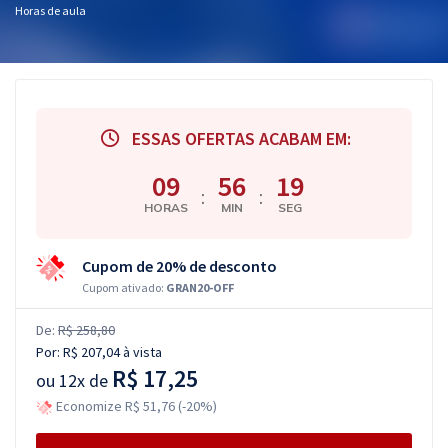
Horas de aula
ESSAS OFERTAS ACABAM EM:
09
56
18
:
:
HORAS
MIN
SEG
Cupom de 20% de desconto
Cupom ativado:
GRAN20-OFF
De:
R$ 258,80
Por:
R$ 207,04
à vista
R$ 17,25
ou
12x de
Economize R$ 51,76 (-20%)