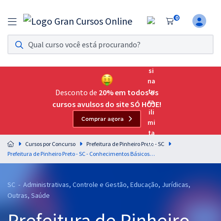
0
Assinatura Ilimitada 11
Acesso a todos os cursos. Teste grátis por 7 dias!
Assinatura OAB Até Passar
Acesso ilimitado a toda preparação para o Exame da
Desconto de
20% em todos os
Ordem, até você passar!
cursos avulsos do site SÓ HOJE!
Comprar agora
Residências Multiprofissionais
Preparação completa e intensiva para as principais
Cursos por Concurso
Prefeitura de Pinheiro Preto - SC
residências em saúde do Brasil
Prefeitura de Pinheiro Preto - SC - Conhecimentos Básicos Comuns para os Cargos de Nível Fundamental com a Equipe Gran (Pós-Edital)
Concursos
SC - Administrativas, Controle e Gestão, Educação, Jurídicas,
Assinatura Ilimitada
Outras, Saúde
Cursos 20% OFF
Prefeitura de Pinheiro