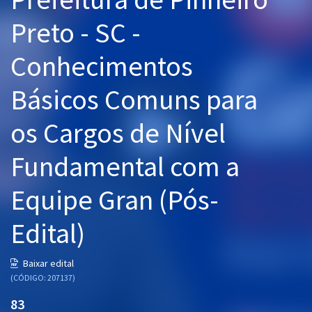
Pós
Preto - SC -
Graduação
Conhecimentos
OAB
Básicos Comuns para
Mentorias
os Cargos de Nível
Questões grátis
Fundamental com a
Conteúdo gratuito
Equipe Gran (Pós-
Blog
Edital)
Aprovados
Baixar edital
Atendimento
(CÓDIGO: 207137)
83