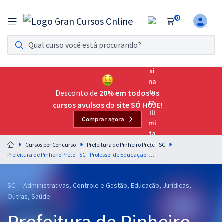
0
Assinatura Ilimitada 11
Acesso a todos os cursos. Teste grátis por 7 dias!
Assinatura OAB Até Passar
Acesso ilimitado a toda preparação para o Exame da
Desconto de
20% em todos os
Ordem, até você passar!
cursos avulsos do site SÓ HOJE!
Comprar agora
Residências Multiprofissionais
Preparação completa e intensiva para as principais
Cursos por Concurso
Prefeitura de Pinheiro Preto - SC
residências em saúde do Brasil
Prefeitura de Pinheiro Preto - SC - Professor de Educação Infantil e Series Iniciais - 40h (Pós-Edital)
Concursos
SC - Administrativas, Controle e Gestão, Educação, Jurídicas,
Assinatura Ilimitada
Outras, Saúde
Cursos 20% OFF
Prefeitura de Pinheiro