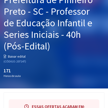
Pós
Preto - SC - Professor
Graduação
de Educação Infantil e
OAB
Series Iniciais - 40h
Mentorias
(Pós-Edital)
Questões grátis
Baixar edital
Conteúdo gratuito
(CÓDIGO: 207147)
Blog
171
Horas de aula
Aprovados
Atendimento
ESSAS OFERTAS ACABAM EM: