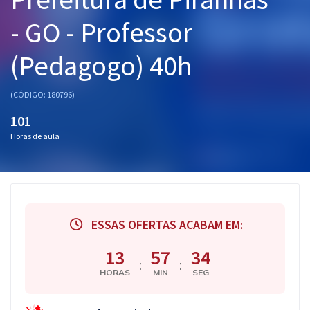
Pós
- GO - Professor
Graduação
(Pedagogo) 40h
OAB
(CÓDIGO: 180796)
Mentorias
101
Horas de aula
Questões grátis
Conteúdo gratuito
Blog
ESSAS OFERTAS ACABAM EM:
Aprovados
13
57
33
:
:
Atendimento
HORAS
MIN
SEG