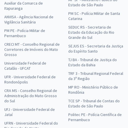
Auxiliar da Comarca de
Estado de São Paulo
Itapuranga
PM SC - Polícia Militar de Santa
ANVISA - Agência Nacional de
Catarina
Vigilância Sanitária
SEDUC RS - Secretaria de
PM PE - Polícia Militar de
Estado da Educação do Rio
Pernambuco
Grande do Sul
CRECI MT - Conselho Regional de
SEJUS ES - Secretaria da Justiça
Corretores de Imóveis do Mato
do Espírito Santo
Grosso
TJ BA - Tribunal de Justiça do
Universidade Federal de
Estado da Bahia
Catalão - UFCAT
TRF 3 - Tribunal Regional Federal
UFR - Universidade Federal de
da 3ª Região
Rondonópolis
MP RO - Ministério Público de
CRA MS - Conselho Regional de
Rondônia
Administração do Mato Grosso
do Sul
TCE SP - Tribunal de Contas do
Estado de São Paulo
UFJ - Universidade Federal de
Jataí
Politec PE - Polícia Científica de
Pernambuco
UFRN - Universidade Federal do