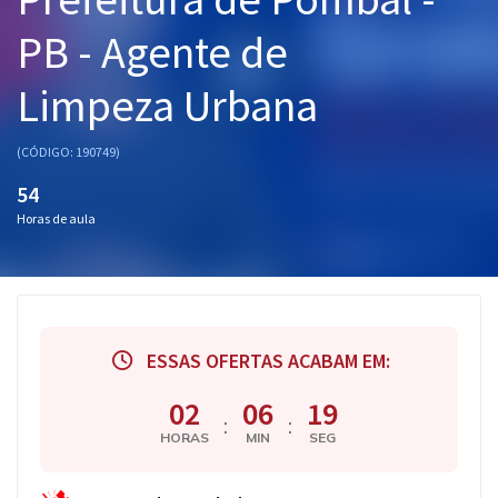
Pós
PB - Agente de
Graduação
Limpeza Urbana
OAB
(CÓDIGO: 190749)
Mentorias
54
Horas de aula
Questões grátis
Conteúdo gratuito
Blog
ESSAS OFERTAS ACABAM EM:
Aprovados
02
06
18
:
:
Atendimento
HORAS
MIN
SEG