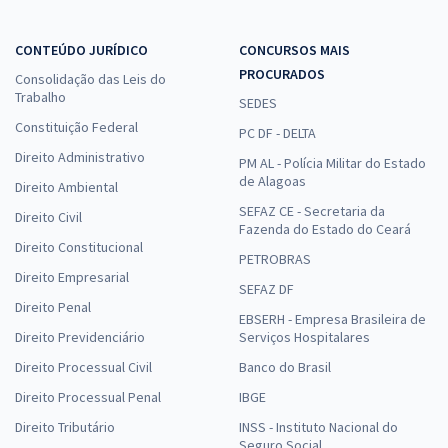
CONTEÚDO JURÍDICO
CONCURSOS MAIS
PROCURADOS
Consolidação das Leis do
Trabalho
SEDES
Constituição Federal
PC DF - DELTA
Direito Administrativo
PM AL - Polícia Militar do Estado
de Alagoas
Direito Ambiental
SEFAZ CE - Secretaria da
Direito Civil
Fazenda do Estado do Ceará
Direito Constitucional
PETROBRAS
Direito Empresarial
SEFAZ DF
Direito Penal
EBSERH - Empresa Brasileira de
Direito Previdenciário
Serviços Hospitalares
Direito Processual Civil
Banco do Brasil
Direito Processual Penal
IBGE
Direito Tributário
INSS - Instituto Nacional do
Seguro Social