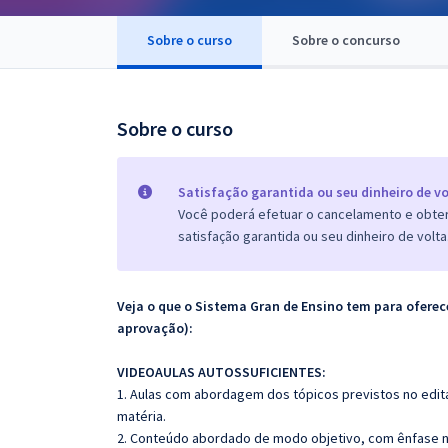
Pós
Sobre o curso
Sobre o concurso
Graduação
OAB
Sobre o curso
Mentorias
Satisfação garantida ou seu dinheiro de vo
Questões grátis
Você poderá efetuar o cancelamento e obter 
satisfação garantida ou seu dinheiro de volta
Conteúdo gratuito
Blog
Veja o que o Sistema Gran de Ensino tem para ofer
Aprovados
aprovação):
VIDEOAULAS AUTOSSUFICIENTES:
Atendimento
1. Aulas com abordagem dos tópicos previstos no edita
matéria.
2. Conteúdo abordado de modo objetivo, com ênfase n