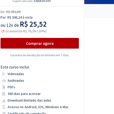
Cupom ativado:
GRAN20-OFF
De:
R$ 382,80
Por:
R$ 306,24
à vista
R$ 25,52
ou
12x de
Economize R$ 76,56 (-20%)
Comprar agora
Garantia de devolução do dinheiro em 7 dias.
Este curso inclui:
Videoaulas
Audioaulas
PDFs
360 dias para acessar
Download ilimitado das aulas
Acesso no Android, iOS, Windows e Mac
Certificado de conclusão