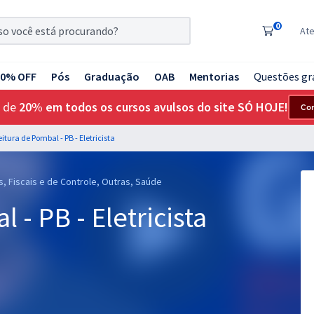
0
At
20% OFF
Pós
Graduação
OAB
Mentorias
Questões gr
 de
20% em todos os cursos avulsos do site SÓ HOJE!
Co
eitura de Pombal - PB - Eletricista
s, Fiscais e de Controle, Outras, Saúde
 - PB - Eletricista