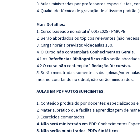
3. Aulas ministradas por professores especialistas, co
4. Qualidade técnica de gravação de altíssimo padrão 
Mais Detalhes:
1. Curso baseado no Edital nº 001/2025 - PMP/PB.
2. Serão abordados os tópicos relevantes (não necessa
3. Carga horária prevista: videoaulas 150.
4. O Curso
não
contemplará
Conhecimentos Gerais.
4.1 As
Referências Bibliográficas
não
serão abordadas
4.2 O curso
não
contemplará
Redação Discursiva.
5. Serão ministradas somente as disciplinas/videoaula
mesmo constando no edital, não serão ministrados.
AULAS EM PDF AUTOSSUFICIENTES:
1. Conteúdo produzido por docentes especializados e
2. Material prático que facilita a aprendizagem de mane
3. Exercícios comentados.
4. Não será ministrado em PDF
: Conhecimentos Especí
5. Não serão ministrados PDFs Sintéticos.