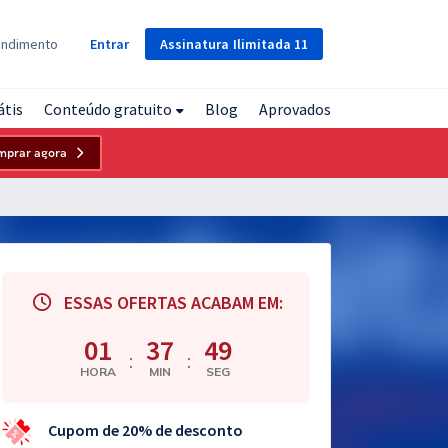
Assinatura
Ilimitada
11
endimento
Entrar
átis
Conteúdo gratuito
Blog
Aprovados
mprar agora
ESSAS OFERTAS ACABAM EM:
01
37
48
:
:
HORA
MIN
SEG
Cupom de 20% de desconto