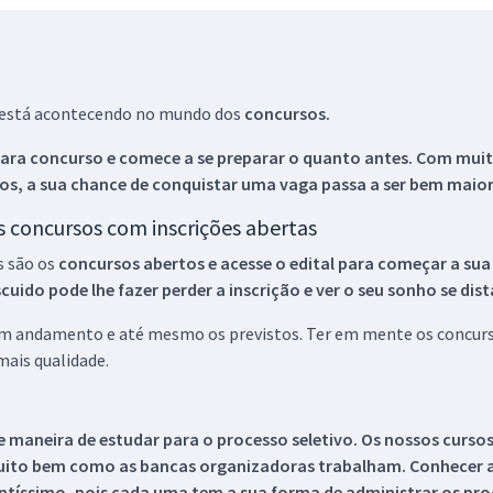
ue está acontecendo no mundo dos
concursos.
ara concurso e comece a se preparar o quanto antes. Com muita
os, a sua chance de conquistar uma vaga passa a ser bem maior
os concursos com inscrições abertas
s são os
concursos abertos e acesse o edital para começar a sua
ido pode lhe fazer perder a inscrição e ver o seu sonho se dis
 em andamento e até mesmo os previstos. Ter em mente os concurso
ais qualidade.
 maneira de estudar para o processo seletivo. Os nossos curso
uito bem como as bancas organizadoras trabalham. Conhecer a
tíssimo, pois cada uma tem a sua forma de administrar os proc