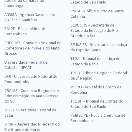
Auxiliar da Comarca de
Estado de São Paulo
Itapuranga
PM SC - Polícia Militar de Santa
ANVISA - Agência Nacional de
Catarina
Vigilância Sanitária
SEDUC RS - Secretaria de
PM PE - Polícia Militar de
Estado da Educação do Rio
Pernambuco
Grande do Sul
CRECI MT - Conselho Regional de
SEJUS ES - Secretaria da Justiça
Corretores de Imóveis do Mato
do Espírito Santo
Grosso
TJ BA - Tribunal de Justiça do
Universidade Federal de
Estado da Bahia
Catalão - UFCAT
TRF 3 - Tribunal Regional Federal
UFR - Universidade Federal de
da 3ª Região
Rondonópolis
MP RO - Ministério Público de
CRA MS - Conselho Regional de
Rondônia
Administração do Mato Grosso
do Sul
TCE SP - Tribunal de Contas do
Estado de São Paulo
UFJ - Universidade Federal de
Jataí
Politec PE - Polícia Científica de
Pernambuco
UFRN - Universidade Federal do
Rio Grande do Norte