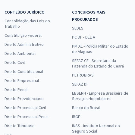
CONTEÚDO JURÍDICO
CONCURSOS MAIS
PROCURADOS
Consolidação das Leis do
Trabalho
SEDES
Constituição Federal
PC DF - DELTA
Direito Administrativo
PM AL - Polícia Militar do Estado
de Alagoas
Direito Ambiental
SEFAZ CE - Secretaria da
Direito Civil
Fazenda do Estado do Ceará
Direito Constitucional
PETROBRAS
Direito Empresarial
SEFAZ DF
Direito Penal
EBSERH - Empresa Brasileira de
Direito Previdenciário
Serviços Hospitalares
Direito Processual Civil
Banco do Brasil
Direito Processual Penal
IBGE
Direito Tributário
INSS - Instituto Nacional do
Seguro Social
Leis