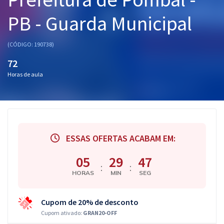
Pós
PB - Guarda Municipal
Graduação
(CÓDIGO: 190738)
OAB
72
Horas de aula
Mentorias
Questões grátis
Conteúdo gratuito
ESSAS OFERTAS ACABAM EM:
Blog
05
29
47
Aprovados
:
:
HORAS
MIN
SEG
Atendimento
Cupom de 20% de desconto
Cupom ativado:
GRAN20-OFF