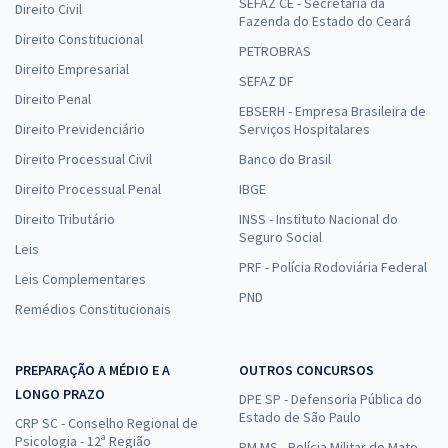
SEFAZ CE - Secretaria da
Direito Civil
Fazenda do Estado do Ceará
Direito Constitucional
PETROBRAS
Direito Empresarial
SEFAZ DF
Direito Penal
EBSERH - Empresa Brasileira de
Direito Previdenciário
Serviços Hospitalares
Direito Processual Civil
Banco do Brasil
Direito Processual Penal
IBGE
Direito Tributário
INSS - Instituto Nacional do
Seguro Social
Leis
PRF - Polícia Rodoviária Federal
Leis Complementares
PND
Remédios Constitucionais
PREPARAÇÃO A MÉDIO E A
OUTROS CONCURSOS
LONGO PRAZO
DPE SP - Defensoria Pública do
Estado de São Paulo
CRP SC - Conselho Regional de
Psicologia - 12ª Região
PM MS - Polícia Militar de Mato