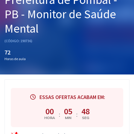
Pós
PB - Monitor de Saúde
Graduação
Mental
OAB
(CÓDIGO: 190736)
Mentorias
72
Horas de aula
Questões grátis
Conteúdo gratuito
Blog
ESSAS OFERTAS ACABAM EM:
Aprovados
00
05
48
:
:
Atendimento
HORA
MIN
SEG