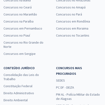
Concursos na Bahia
Concursos no Amazonas
Concursos no Ceará
Concursos no Amapá
Concursos no Maranhão
Concursos no Pará
Concursos na Paraíba
Concursos em Rondônia
Concursos em Pernambuco
Concursos em Roraima
Concursos no Piauí
Concursos no Tocantins
Concursos no Rio Grande do
Norte
Concursos em Sergipe
CONTEÚDO JURÍDICO
CONCURSOS MAIS
PROCURADOS
Consolidação das Leis do
Trabalho
SEDES
Constituição Federal
PC DF - DELTA
Direito Administrativo
PM AL - Polícia Militar do Estado
de Alagoas
Direito Ambiental