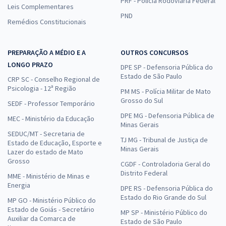
PRF - Polícia Rodoviária Federal
Leis Complementares
PND
Remédios Constitucionais
PREPARAÇÃO A MÉDIO E A
OUTROS CONCURSOS
LONGO PRAZO
DPE SP - Defensoria Pública do
Estado de São Paulo
CRP SC - Conselho Regional de
Psicologia - 12ª Região
PM MS - Polícia Militar de Mato
Grosso do Sul
SEDF - Professor Temporário
DPE MG - Defensoria Pública de
MEC - Ministério da Educação
Minas Gerais
SEDUC/MT - Secretaria de
TJ MG - Tribunal de Justiça de
Estado de Educação, Esporte e
Minas Gerais
Lazer do estado de Mato
Grosso
CGDF - Controladoria Geral do
Distrito Federal
MME - Ministério de Minas e
Energia
DPE RS - Defensoria Pública do
Estado do Rio Grande do Sul
MP GO - Ministério Público do
Estado de Goiás - Secretário
MP SP - Ministério Público do
Auxiliar da Comarca de
Estado de São Paulo