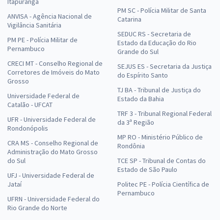
Itapuranga
PM SC - Polícia Militar de Santa
ANVISA - Agência Nacional de
Catarina
Vigilância Sanitária
SEDUC RS - Secretaria de
PM PE - Polícia Militar de
Estado da Educação do Rio
Pernambuco
Grande do Sul
CRECI MT - Conselho Regional de
SEJUS ES - Secretaria da Justiça
Corretores de Imóveis do Mato
do Espírito Santo
Grosso
TJ BA - Tribunal de Justiça do
Universidade Federal de
Estado da Bahia
Catalão - UFCAT
TRF 3 - Tribunal Regional Federal
UFR - Universidade Federal de
da 3ª Região
Rondonópolis
MP RO - Ministério Público de
CRA MS - Conselho Regional de
Rondônia
Administração do Mato Grosso
do Sul
TCE SP - Tribunal de Contas do
Estado de São Paulo
UFJ - Universidade Federal de
Jataí
Politec PE - Polícia Científica de
Pernambuco
UFRN - Universidade Federal do
Rio Grande do Norte