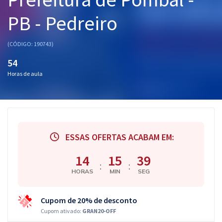
Pós
PB - Pedreiro
Graduação
(CÓDIGO: 190743)
OAB
54
Horas de aula
Mentorias
Questões grátis
Conteúdo gratuito
ESSAS OFERTAS ACABAM EM:
Blog
14
15
39
Aprovados
:
:
HORAS
MIN
SEG
Atendimento
Cupom de 20% de desconto
Cupom ativado:
GRAN20-OFF