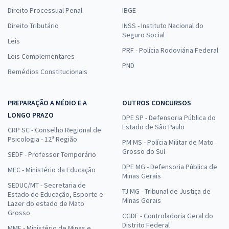
Direito Processual Penal
IBGE
Direito Tributário
INSS - Instituto Nacional do
Seguro Social
Leis
PRF - Polícia Rodoviária Federal
Leis Complementares
PND
Remédios Constitucionais
PREPARAÇÃO A MÉDIO E A
OUTROS CONCURSOS
LONGO PRAZO
DPE SP - Defensoria Pública do
Estado de São Paulo
CRP SC - Conselho Regional de
Psicologia - 12ª Região
PM MS - Polícia Militar de Mato
Grosso do Sul
SEDF - Professor Temporário
DPE MG - Defensoria Pública de
MEC - Ministério da Educação
Minas Gerais
SEDUC/MT - Secretaria de
TJ MG - Tribunal de Justiça de
Estado de Educação, Esporte e
Minas Gerais
Lazer do estado de Mato
Grosso
CGDF - Controladoria Geral do
Distrito Federal
MME - Ministério de Minas e