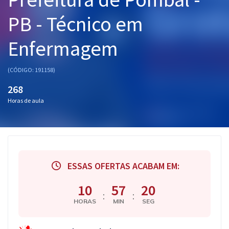
Pós
PB - Técnico em
Graduação
Enfermagem
OAB
(CÓDIGO: 191158)
Mentorias
268
Horas de aula
Questões grátis
Conteúdo gratuito
Blog
ESSAS OFERTAS ACABAM EM:
Aprovados
10
57
20
:
:
Atendimento
HORAS
MIN
SEG