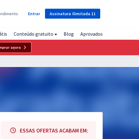
Assinatura
Ilimitada
11
endimento
Entrar
átis
Conteúdo gratuito
Blog
Aprovados
mprar agora
ESSAS OFERTAS ACABAM EM: