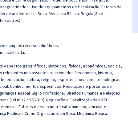
blica e Crime Organizado. Poder de polícia administrativa.
irregularidades. Uso de equipamentos de fiscalização. Fatores de
nção de acidentes.Lei Seca. Mecânica Básica. Regulação e
Terrestres).
 com amplos recursos didáticos.
ira acelerada.
: Aspectos geográficos, históricos, físicos, econômicos, sociais,
as relevantes nos assuntos relacionados à economia, história,
úde, educação, cultura, religião, esportes, inovações tecnológicas
nicipal. Conhecimentos Específicos: Resoluções e portarias do
urança Pessoal. Sigilo Profissional. Direitos Humanos e Relações
bana (Lei nº 12.587/2012). Regulação e Fiscalização da ANTT
efensiva. Fatores de risco no trânsito: humano, veicular e
ça Pública e Crime Organizado. Lei Seca. Mecânica Básica.