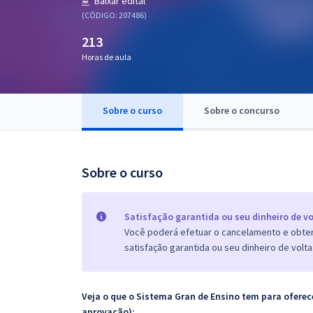
Baixar edital
Pós
(CÓDIGO: 207486)
213
Graduação
Horas de aula
OAB
Mentorias
Sobre o curso
Sobre o concurso
Questões grátis
Sobre o curso
Conteúdo gratuito
Blog
Satisfação garantida ou seu dinheiro de vo
Aprovados
Você poderá efetuar o cancelamento e obter 
satisfação garantida ou seu dinheiro de volta
Atendimento
Veja o que o Sistema Gran de Ensino tem para ofer
aprovação):