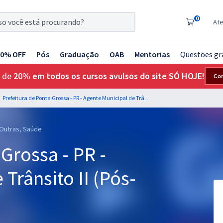
0
At
20% OFF
Pós
Graduação
OAB
Mentorias
Questões gr
 de
20% em todos os cursos avulsos do site SÓ HOJE!
Co
Prefeitura de Ponta Grossa - PR - Agente Municipal de Trânsito II (Pós-edital)
 Outras, Saúde
Grossa - PR -
Trânsito II (Pós-