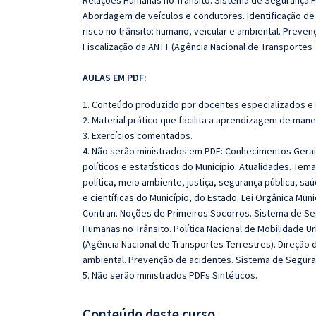
Relações Humanas no Trânsito. Sistema de Segurança Pú
Abordagem de veículos e condutores. Identificação de 
risco no trânsito: humano, veicular e ambiental. Preve
Fiscalização da ANTT (Agência Nacional de Transportes 
AULAS EM PDF:
1. Conteúdo produzido por docentes especializados e
2. Material prático que facilita a aprendizagem de mane
3. Exercícios comentados.
4. Não serão ministrados em PDF: Conhecimentos Gerais
políticos e estatísticos do Município. Atualidades. Tem
política, meio ambiente, justiça, segurança pública, sa
e científicas do Município, do Estado. Lei Orgânica Mu
Contran. Noções de Primeiros Socorros. Sistema de Seg
Humanas no Trânsito. Política Nacional de Mobilidade Ur
(Agência Nacional de Transportes Terrestres). Direção d
ambiental. Prevenção de acidentes. Sistema de Seguran
5. Não serão ministrados PDFs Sintéticos.
Conteúdo deste curso