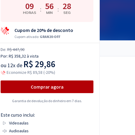
09
56
27
:
:
HORAS
MIN
SEG
Cupom de 20% de desconto
Cupom ativado:
GRAN20-OFF
De:
R$ 447,90
Por:
R$ 358,32
à vista
R$ 29,86
ou
12x de
Economize R$ 89,58 (-20%)
Comprar agora
Garantia de devolução do dinheiro em 7 dias.
Este curso inclui:
Videoaulas
Audioaulas