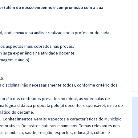
ecer (além do nosso empenho e compromisso com a sua
l, após minuciosa análise realizada pelo professor de cada
os aspectos mais cobrados nas provas.
m larga experiência na atividade docente.
imagem e áudio).
6.
 disciplina (não necessariamente todos), conforme critério dos
bsorção dos conteúdos previstos no edital, as videoaulas de
a lógica didática proposta pelo(a) docente responsável, e não de
ático do certame.
l:
Conhecimentos Gerais
: Aspectos e características do Município.
memorativas. Desastres naturais e humanos. Temas relevantes nos
urança pública, saúde, religião, esportes, educação, cultura e