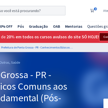
0
At
20% OFF
Pós
Graduação
OAB
Mentorias
Questões gr
 de
20% em todos os cursos avulsos do site SÓ HOJE!
Co
Prefeitura de Ponta Grossa - PR - Conhecimentos Básicos Comuns aos Cargos de Nível Fundamental (Pós-edital)
 Outras, Saúde
Grossa - PR -
icos Comuns aos
ndamental (Pós-