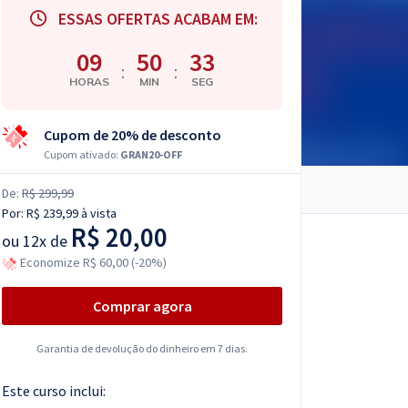
ESSAS OFERTAS ACABAM EM:
09
50
32
:
:
HORAS
MIN
SEG
Cupom de 20% de desconto
Cupom ativado:
GRAN20-OFF
De:
R$ 299,99
Por:
R$ 239,99
à vista
R$ 20,00
ou
12x de
Economize R$ 60,00 (-20%)
Comprar agora
Garantia de devolução do dinheiro em 7 dias.
Este curso inclui: