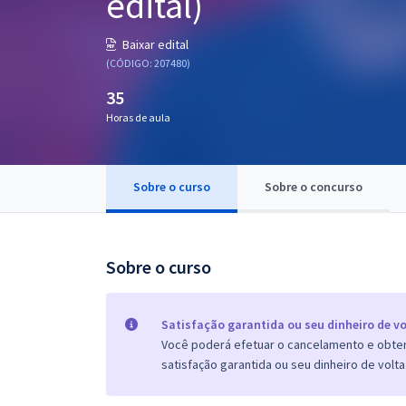
edital)
Pós
Baixar edital
Graduação
(CÓDIGO: 207480)
35
OAB
Horas de aula
Mentorias
Sobre o curso
Sobre o concurso
Questões grátis
Conteúdo gratuito
Blog
Sobre o curso
Aprovados
Satisfação garantida ou seu dinheiro de vo
Você poderá efetuar o cancelamento e obter 
Atendimento
satisfação garantida ou seu dinheiro de volta