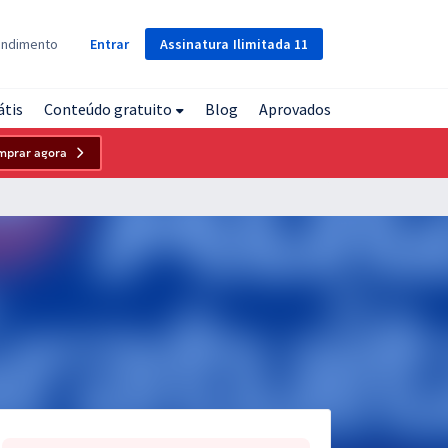
Assinatura
Ilimitada
11
endimento
Entrar
átis
Conteúdo gratuito
Blog
Aprovados
mprar agora