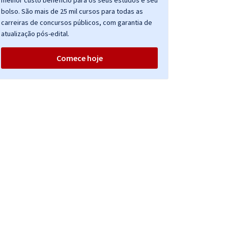
melhor custo benefício para os seus estudos e seu
bolso. São mais de 25 mil cursos para todas as
carreiras de concursos públicos, com garantia de
atualização pós-edital.
Comece hoje