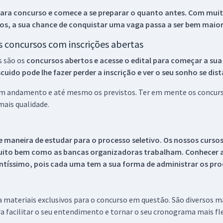
ara concurso e comece a se preparar o quanto antes. Com muita
os, a sua chance de conquistar uma vaga passa a ser bem maior
os concursos com inscrições abertas
s são os
concursos abertos e acesse o edital para começar a sua
ido pode lhe fazer perder a inscrição e ver o seu sonho se dis
 em andamento e até mesmo os previstos. Ter em mente os concurso
ais qualidade.
 maneira de estudar para o processo seletivo. Os nossos curso
uito bem como as bancas organizadoras trabalham. Conhecer a
tíssimo, pois cada uma tem a sua forma de administrar os proc
 a materiais exclusivos para o concurso em questão. São diversos 
a facilitar o seu entendimento e tornar o seu cronograma mais fle