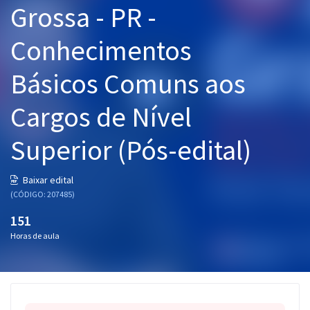
Grossa - PR -
Pós
Conhecimentos
Graduação
Básicos Comuns aos
OAB
Cargos de Nível
Mentorias
Superior (Pós-edital)
Questões grátis
Conteúdo gratuito
Baixar edital
(CÓDIGO: 207485)
Blog
151
Aprovados
Horas de aula
Atendimento