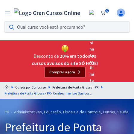
0
Assinatura Ilimitada 11
Acesso a todos os cursos. Teste grátis por 7 dias!
Assinatura OAB Até Passar
Acesso ilimitado a toda preparação para o Exame da
Desconto de
20% em todos os
Ordem, até você passar!
cursos avulsos do site SÓ HOJE!
Comprar agora
Residências Multiprofissionais
Preparação completa e intensiva para as principais
Cursos por Concurso
Prefeitura de Ponta Grossa - PR
residências em saúde do Brasil
Prefeitura de Ponta Grossa - PR - Conhecimentos Básicos Comuns aos Cargos de Nível Superior (Pós-edital)
Concursos
PR - Administrativas, Educação, Fiscais e de Controle, Outras, Saúde
Assinatura Ilimitada
Prefeitura de Ponta
Cursos 20% OFF