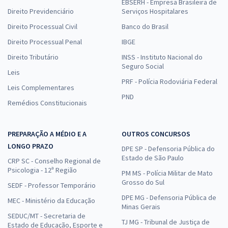
EBSERH - Empresa Brasileira de
Direito Previdenciário
Serviços Hospitalares
Direito Processual Civil
Banco do Brasil
Direito Processual Penal
IBGE
Direito Tributário
INSS - Instituto Nacional do
Seguro Social
Leis
PRF - Polícia Rodoviária Federal
Leis Complementares
PND
Remédios Constitucionais
PREPARAÇÃO A MÉDIO E A
OUTROS CONCURSOS
LONGO PRAZO
DPE SP - Defensoria Pública do
Estado de São Paulo
CRP SC - Conselho Regional de
Psicologia - 12ª Região
PM MS - Polícia Militar de Mato
Grosso do Sul
SEDF - Professor Temporário
DPE MG - Defensoria Pública de
MEC - Ministério da Educação
Minas Gerais
SEDUC/MT - Secretaria de
TJ MG - Tribunal de Justiça de
Estado de Educação, Esporte e