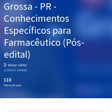
Grossa - PR -
Pós
Conhecimentos
Graduação
Específicos para
OAB
Farmacêutico (Pós-
Mentorias
edital)
Questões grátis
Conteúdo gratuito
Baixar edital
(CÓDIGO: 207846)
Blog
110
Aprovados
Horas de aula
Atendimento