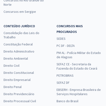
Concursos no Rio Grande do
Norte
Concursos em Sergipe
CONTEÚDO JURÍDICO
CONCURSOS MAIS
PROCURADOS
Consolidação das Leis do
Trabalho
SEDES
Constituição Federal
PC DF - DELTA
Direito Administrativo
PM AL - Polícia Militar do Estado
de Alagoas
Direito Ambiental
SEFAZ CE - Secretaria da
Direito Civil
Fazenda do Estado do Ceará
Direito Constitucional
PETROBRAS
Direito Empresarial
SEFAZ DF
Direito Penal
EBSERH - Empresa Brasileira de
Direito Previdenciário
Serviços Hospitalares
Direito Processual Civil
Banco do Brasil