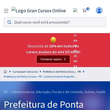
0
Assinatura Ilimitada 11
Acesso a todos os cursos. Teste grátis por 7 dias!
Assinatura OAB Até Passar
Acesso ilimitado a toda preparação para o Exame da
Desconto de
20% em todos os
Ordem, até você passar!
cursos avulsos do site SÓ HOJE!
Comprar agora
Residências Multiprofissionais
Preparação completa e intensiva para as principais
Cursos por Concurso
Prefeitura de Ponta Grossa - PR
residências em saúde do Brasil
Prefeitura de Ponta Grossa - PR - Conhecimentos Específicos para Farmacêutico (Pós-edital)
Concursos
PR - Administrativas, Educação, Fiscais e de Controle, Outras, Saúde
Assinatura Ilimitada
Prefeitura de Ponta
Cursos 20% OFF