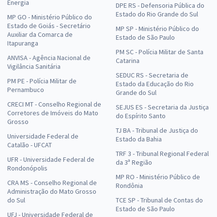
Energia
DPE RS - Defensoria Pública do
Estado do Rio Grande do Sul
MP GO - Ministério Público do
Estado de Goiás - Secretário
MP SP - Ministério Público do
Auxiliar da Comarca de
Estado de São Paulo
Itapuranga
PM SC - Polícia Militar de Santa
ANVISA - Agência Nacional de
Catarina
Vigilância Sanitária
SEDUC RS - Secretaria de
PM PE - Polícia Militar de
Estado da Educação do Rio
Pernambuco
Grande do Sul
CRECI MT - Conselho Regional de
SEJUS ES - Secretaria da Justiça
Corretores de Imóveis do Mato
do Espírito Santo
Grosso
TJ BA - Tribunal de Justiça do
Universidade Federal de
Estado da Bahia
Catalão - UFCAT
TRF 3 - Tribunal Regional Federal
UFR - Universidade Federal de
da 3ª Região
Rondonópolis
MP RO - Ministério Público de
CRA MS - Conselho Regional de
Rondônia
Administração do Mato Grosso
do Sul
TCE SP - Tribunal de Contas do
Estado de São Paulo
UFJ - Universidade Federal de