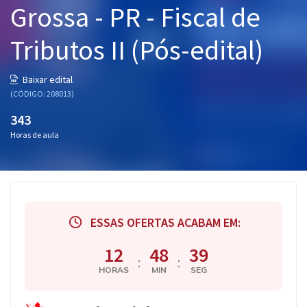
Grossa - PR - Fiscal de
Pós
Tributos II (Pós-edital)
Graduação
OAB
Baixar edital
(CÓDIGO: 208013)
Mentorias
343
Horas de aula
Questões grátis
Conteúdo gratuito
Blog
ESSAS OFERTAS ACABAM EM:
Aprovados
12
48
38
:
:
Atendimento
HORAS
MIN
SEG