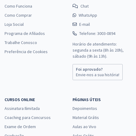
Como Funciona
Chat
Como Comprar
WhatsApp
Loja Social
E-mail
Programa de Afiliados
Telefone: 3003-0894
Trabalhe Conosco
Horário de atendimento:
segunda a sexta (8h às 20h),
Preferência de Cookies
sábado (9h às 13h).
Foi aprovado?
Envie-nos a sua história!
CURSOS ONLINE
PÁGINAS ÚTEIS
Assinatura Ilimitada
Depoimentos
Coaching para Concursos
Material Grátis
Exame de Ordem
Aulas ao Vivo
Graduação
Aulas Grátis