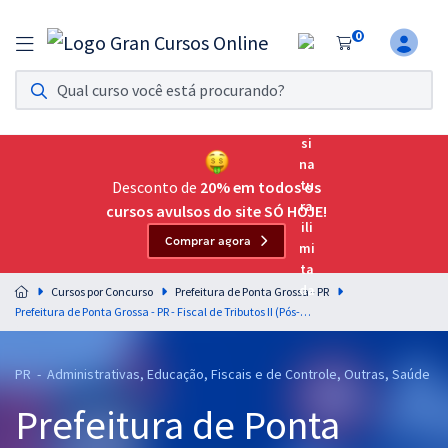
0
Assinatura Ilimitada 11
Acesso a todos os cursos. Teste grátis por 7 dias!
Assinatura OAB Até Passar
Acesso ilimitado a toda preparação para o Exame da
Desconto de
20% em todos os
Ordem, até você passar!
cursos avulsos do site SÓ HOJE!
Comprar agora
Residências Multiprofissionais
Preparação completa e intensiva para as principais
Cursos por Concurso
Prefeitura de Ponta Grossa - PR
residências em saúde do Brasil
Prefeitura de Ponta Grossa - PR - Fiscal de Tributos II (Pós-edital)
Concursos
PR - Administrativas, Educação, Fiscais e de Controle, Outras, Saúde
Assinatura Ilimitada
Prefeitura de Ponta
Cursos 20% OFF