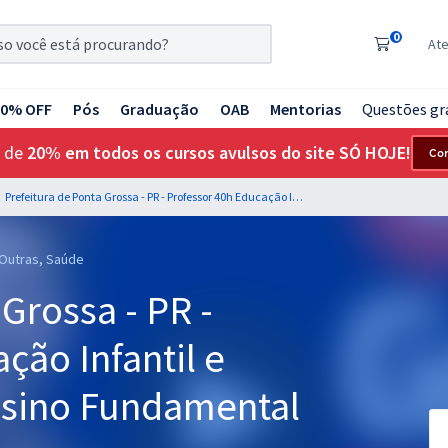
0
At
20% OFF
Pós
Graduação
OAB
Mentorias
Questões gr
 de
20% em todos os cursos avulsos do site SÓ HOJE!
Co
Prefeitura de Ponta Grossa - PR - Professor 40h Educação Infantil e Séries Iniciais do Ensino Fundamental (Pós-edital)
 Outras, Saúde
Grossa - PR -
ção Infantil e
Ensino Fundamental