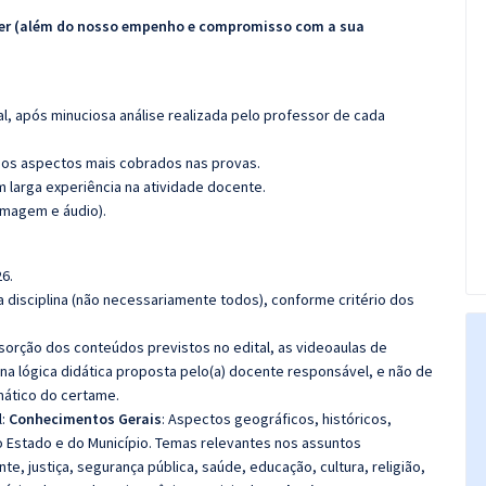
ecer (além do nosso empenho e compromisso com a sua
l, após minuciosa análise realizada pelo professor de cada
os aspectos mais cobrados nas provas.
m larga experiência na atividade docente.
imagem e áudio).
6.
 disciplina (não necessariamente todos), conforme critério dos
bsorção dos conteúdos previstos no edital, as videoaulas de
a lógica didática proposta pelo(a) docente responsável, e não de
ático do certame.
l:
Conhecimentos Gerais
: Aspectos geográficos, históricos,
 do Estado e do Município. Temas relevantes nos assuntos
te, justiça, segurança pública, saúde, educação, cultura, religião,